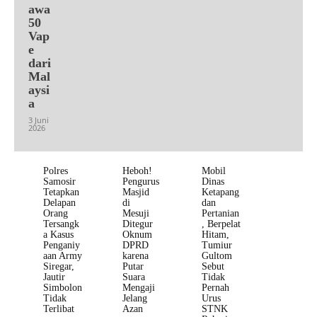
awa
50
Vap
e
dari
Mal
aysi
a
3 Juni
2026
Polres
Heboh!
Mobil
Samosir
Pengurus
Dinas
Tetapkan
Masjid
Ketapang
Delapan
di
dan
Orang
Mesuji
Pertanian
Tersangk
Ditegur
, Berpelat
a Kasus
Oknum
Hitam,
Penganiy
DPRD
Tumiur
aan Army
karena
Gultom
Siregar,
Putar
Sebut
Jautir
Suara
Tidak
Simbolon
Mengaji
Pernah
Tidak
Jelang
Urus
Terlibat
Azan
STNK