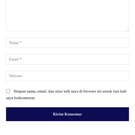
Komentar:
Na
Ema
Web
Simpan nama, email, dan situs web saya di browser ini untuk lain kali
saya berkomentar.