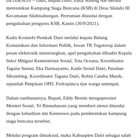
DETEKSI.co – Dairi, Bupati Dairi, Eddy Keleng Ate Berutu
meresmikan Kampung Siaga Bencana (KSB) di Desa Silalahi III
Kecamatan Silahisabungan. Peresmian ditandai dengan
pengukuhan pengurus KSB, Kamis (30/9/2021).
Kadis Kominfo Pemkab Dairi melalui kepala Bidang
Komunikasi dan Informasi Publik, Iswan TR Togatorop dalam
pesan elektronik menerangkan, apel pengukuhan dihadiri Kepala
Seksi Mitigasi Kementerian Sosial, Tota Oceana, Koordinator
Tagana Sumut, Eka Darmayanto, Kadis Sosial Dairi, Parulian
Sihombing, Koordinator Tagana Dairi, Robin Candra Manik,
sejumlah Pimpinan OPD, Forkopimca dan warga setempat.
Dalam sambutannya, Bupati, Eddy Berutu mengapresiasi
Menteri Sosial, Tri Rismaharani yang memberi atensi ditandai
dengan kehadiran tim Kemensos pada pembentukan kampung
siaga bencana tersebut.
Melalui program dimaksud, maka Kabuapten Dairi sebagai salah