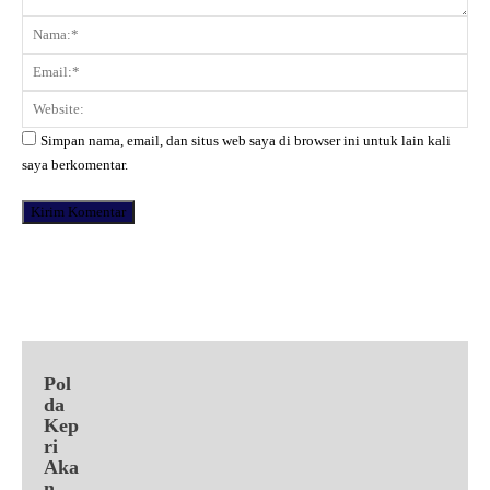
Komentar:
Na
Ema
Web
Simpan nama, email, dan situs web saya di browser ini untuk lain kali
saya berkomentar.
Facebook
X
Pinterest
WhatsApp
Pol
da
Kep
ri
Aka
n