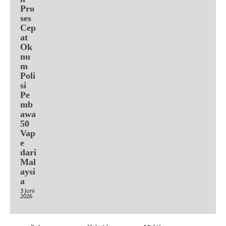
Pro
ses
Cep
at
Ok
nu
m
Poli
si
Pe
mb
awa
50
Vap
e
dari
Mal
aysi
a
3 Juni
2026