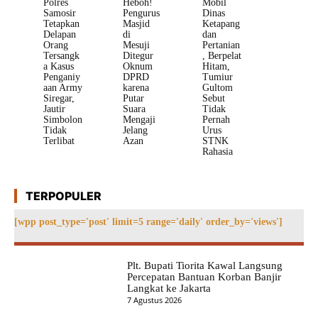
Polres
Heboh!
Mobil
Samosir
Pengurus
Dinas
Tetapkan
Masjid
Ketapang
Delapan
di
dan
Orang
Mesuji
Pertanian
Tersangk
Ditegur
, Berpelat
a Kasus
Oknum
Hitam,
Penganiy
DPRD
Tumiur
aan Army
karena
Gultom
Siregar,
Putar
Sebut
Jautir
Suara
Tidak
Simbolon
Mengaji
Pernah
Tidak
Jelang
Urus
Terlibat
Azan
STNK
Rahasia
TERPOPULER
[wpp post_type='post' limit=5 range='daily' order_by='views']
Plt. Bupati Tiorita Kawal Langsung
Percepatan Bantuan Korban Banjir
Langkat ke Jakarta
7 Agustus 2026