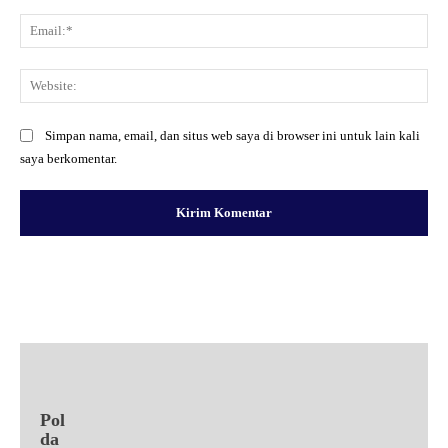
Ema
Web
Simpan nama, email, dan situs web saya di browser ini untuk lain kali
saya berkomentar.
Facebook
X
Pinterest
WhatsApp
Pol
da