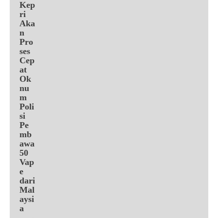
Kep
ri
Aka
n
Pro
ses
Cep
at
Ok
nu
m
Poli
si
Pe
mb
awa
50
Vap
e
dari
Mal
aysi
a