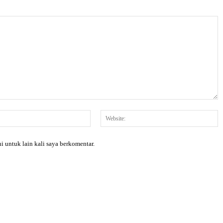
Email:*
W
i untuk lain kali saya berkomentar.
X
Pinterest
WhatsApp