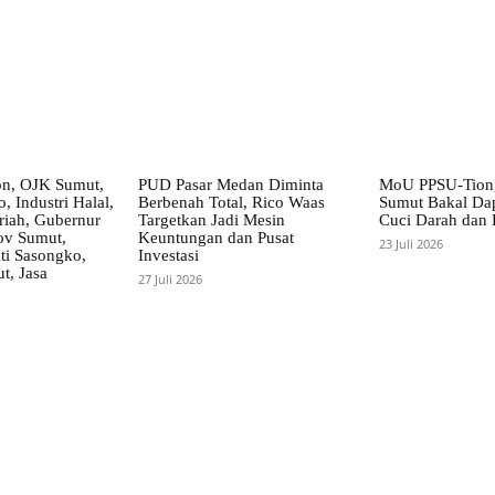
on, OJK Sumut,
PUD Pasar Medan Diminta
MoU PPSU-Tiong
, Industri Halal,
Berbenah Total, Rico Waas
Sumut Bakal Da
iah, Gubernur
Targetkan Jadi Mesin
Cuci Darah dan
ov Sumut,
Keuntungan dan Pusat
23 Juli 2026
i Sasongko,
Investasi
, Jasa
27 Juli 2026