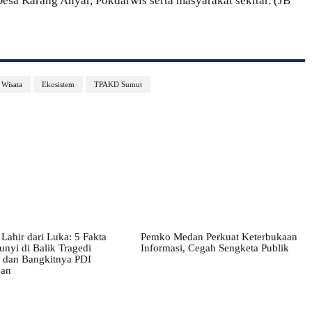
sa Karang Anyar, Pokdarwis serta masyarakat sekitar. (JB
 Wisata
Ekosistem
TPAKD Sumut
Lahir dari Luka: 5 Fakta
Pemko Medan Perkuat Keterbukaan
nyi di Balik Tragedi
Informasi, Cegah Sengketa Publik
i dan Bangkitnya PDI
gan