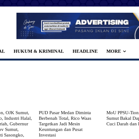
AL
HUKUM & KRIMINAL
HEADLINE
MORE
on, OJK Sumut,
PUD Pasar Medan Diminta
MoU PPSU-Tiong
, Industri Halal,
Berbenah Total, Rico Waas
Sumut Bakal Da
iah, Gubernur
Targetkan Jadi Mesin
Cuci Darah dan
ov Sumut,
Keuntungan dan Pusat
i Sasongko,
Investasi