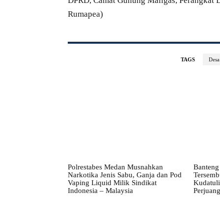
DPRD, Camat Gunung Maligas, Perangkat De
Rumapea)
TAGS
Desa
Polrestabes Medan Musnahkan
Banteng 
Narkotika Jenis Sabu, Ganja dan Pod
Tersembu
Vaping Liquid Milik Sindikat
Kudatul
Indonesia – Malaysia
Perjuan