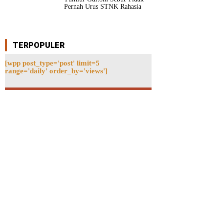
Pernah Urus STNK Rahasia
TERPOPULER
[wpp post_type='post' limit=5
range='daily' order_by='views']