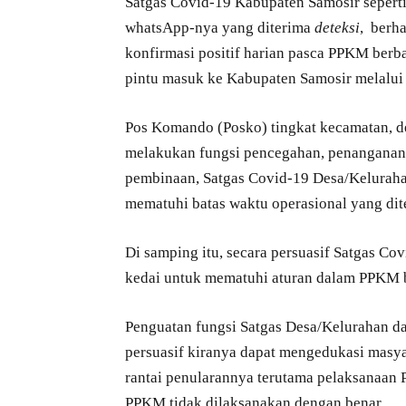
Satgas Covid-19 Kabupaten Samosir sepert
whatsApp-nya yang diterima
deteksi
, berh
konfirmasi positif harian pasca PPKM berba
pintu masuk ke Kabupaten Samosir melalui j
Pos Komando (Posko) tingkat kecamatan, de
melakukan fungsi pencegahan, penanganan
pembinaan, Satgas Covid-19 Desa/Kelurah
mematuhi batas waktu operasional yang di
Di samping itu, secara persuasif Satgas C
kedai untuk mematuhi aturan dalam PPKM b
Penguatan fungsi Satgas Desa/Kelurahan 
persuasif kiranya dapat mengedukasi masya
rantai penularannya terutama pelaksanaan
PPKM tidak dilaksanakan dengan benar.