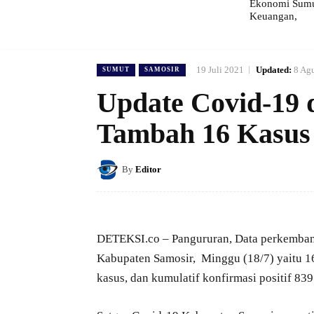
Ekonomi Sumut
Keuangan,
19 Juli 2021
Updated:
8 Ag
SUMUT
SAMOSIR
Update Covid-19 d
Tambah 16 Kasus
By
Editor
DETEKSI.co – Pangururan, Data perkemban
Kabupaten Samosir, Minggu (18/7) yaitu 16 
kasus, dan kumulatif konfirmasi positif 839