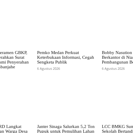
eramen GBKP,
Pemko Medan Perkuat
Bobby Nasution
erahkan Surat
Keterbukaan Informasi, Cegah
Berkantor di Ni
smi Penyerahan
Sengketa Publik
Pembangunan Be
banjahe
6 Agustus 2026
6 Agustus 2026
RD Langkat
Janter Sinaga Salurkan 5,2 Ton
LCC BMKG Sumu
han Warga Desa
Pupuk untuk Pemulihan Lahan
Sekolah Bertandi