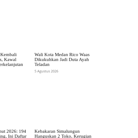
 Kembali
Wali Kota Medan Rico Waas
as, Kawal
Dikukuhkan Jadi Duta Ayah
rkelanjutan
Teladan
5 Agustus 2026
t 2026: 194
Kebakaran Simalungun
ng, Ini Daftar
Hanguskan 2 Toko, Kerugian