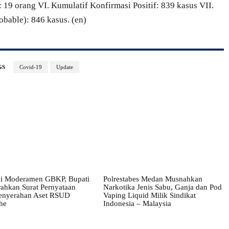
19 orang VI. Kumulatif Konfirmasi Positif: 839 kasus VII.
bable): 846 kasus. (en)
GS
Covid-19
Update
i Moderamen GBKP, Bupati
Polrestabes Medan Musnahkan
ahkan Surat Pernyataan
Narkotika Jenis Sabu, Ganja dan Pod
enyerahan Aset RSUD
Vaping Liquid Milik Sindikat
he
Indonesia – Malaysia