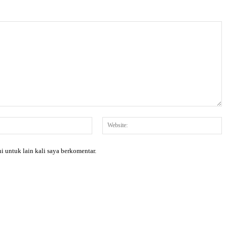
Email:*
W
i untuk lain kali saya berkomentar.
X
Pinterest
WhatsApp