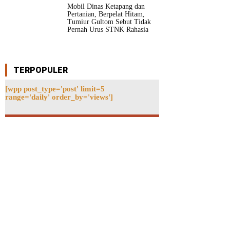
Mobil Dinas Ketapang dan
Pertanian, Berpelat Hitam,
Tumiur Gultom Sebut Tidak
Pernah Urus STNK Rahasia
TERPOPULER
[wpp post_type='post' limit=5
range='daily' order_by='views']