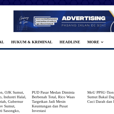
AL
HUKUM & KRIMINAL
HEADLINE
MORE
on, OJK Sumut,
PUD Pasar Medan Diminta
MoU PPSU-Tiong
, Industri Halal,
Berbenah Total, Rico Waas
Sumut Bakal Da
iah, Gubernur
Targetkan Jadi Mesin
Cuci Darah dan
ov Sumut,
Keuntungan dan Pusat
i Sasongko,
Investasi