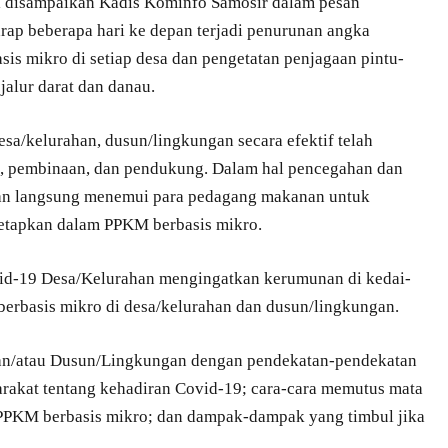
i disampaikan Kadis Kominfo Samosir dalam pesan
arap beberapa hari ke depan terjadi penurunan angka
sis mikro di setiap desa dan pengetatan penjagaan pintu-
alur darat dan danau.
sa/kelurahan, dusun/lingkungan secara efektif telah
, pembinaan, dan pendukung. Dalam hal pencegahan dan
an langsung menemui para pedagang makanan untuk
tetapkan dalam PPKM berbasis mikro.
ovid-19 Desa/Kelurahan mengingatkan kerumunan di kedai-
erbasis mikro di desa/kelurahan dan dusun/lingkungan.
dan/atau Dusun/Lingkungan dengan pendekatan-pendekatan
rakat tentang kehadiran Covid-19; cara-cara memutus mata
 PPKM berbasis mikro; dan dampak-dampak yang timbul jika