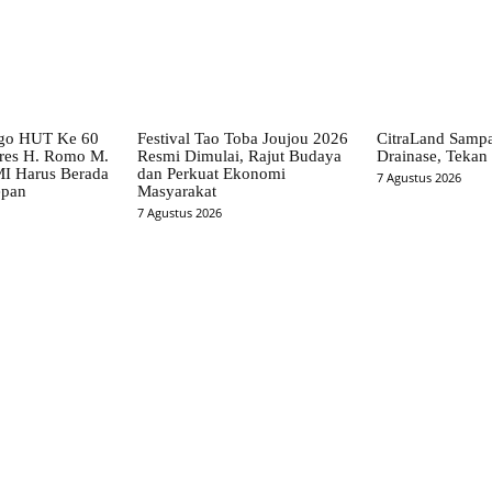
go HUT Ke 60
Festival Tao Toba Joujou 2026
CitraLand Sampa
es H. Romo M.
Resmi Dimulai, Rajut Budaya
Drainase, Tekan 
I Harus Berada
dan Perkuat Ekonomi
7 Agustus 2026
epan
Masyarakat
7 Agustus 2026