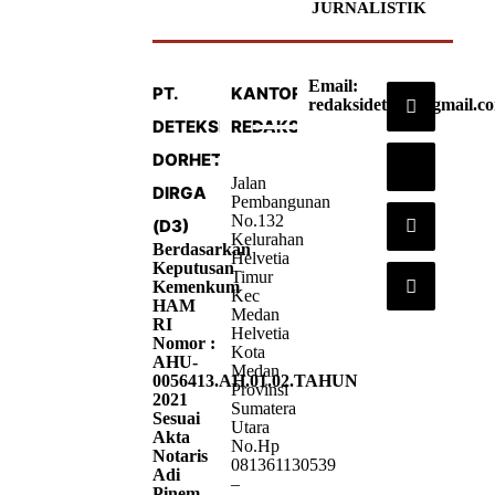
JURNALISTIK
Email:
PT.
KANTOR
redaksideteksi@gmail.c
DETEKSI
REDAKSI
DORHETA
Jalan
DIRGA
Pembangunan
No.132
(D3)
Kelurahan
Berdasarkan
Helvetia
Keputusan
Timur
Kemenkum
Kec
HAM
Medan
RI
Helvetia
Nomor :
Kota
AHU-
Medan
0056413.AH.01.02.TAHUN
Provinsi
2021
Sumatera
Sesuai
Utara
Akta
No.Hp
Notaris
081361130539
Adi
–
Pinem,