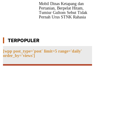
Mobil Dinas Ketapang dan
Pertanian, Berpelat Hitam,
Tumiur Gultom Sebut Tidak
Pernah Urus STNK Rahasia
TERPOPULER
[wpp post_type='post' limit=5 range='daily'
order_by='views']