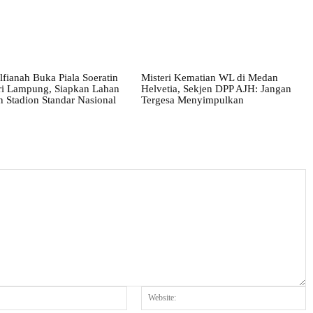
lfianah Buka Piala Soeratin
Misteri Kematian WL di Medan
ri Lampung, Siapkan Lahan
Helvetia, Sekjen DPP AJH: Jangan
 Stadion Standar Nasional
Tergesa Menyimpulkan
Email:*
W