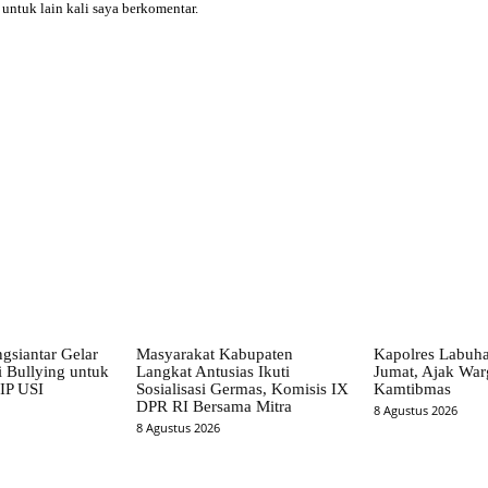
 untuk lain kali saya berkomentar.
X
Pinterest
WhatsApp
gsiantar Gelar
Masyarakat Kabupaten
Kapolres Labuha
 Bullying untuk
Langkat Antusias Ikuti
Jumat, Ajak War
IP USI
Sosialisasi Germas, Komisis IX
Kamtibmas
DPR RI Bersama Mitra
8 Agustus 2026
8 Agustus 2026