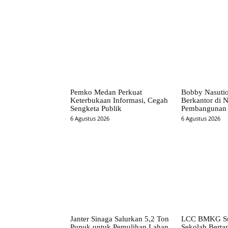
Pemko Medan Perkuat
Bobby Nasuti
Keterbukaan Informasi, Cegah
Berkantor di N
Sengketa Publik
Pembangunan 
6 Agustus 2026
6 Agustus 2026
Janter Sinaga Salurkan 5,2 Ton
LCC BMKG Su
Pupuk untuk Pemulihan Lahan
Sekolah Bertan