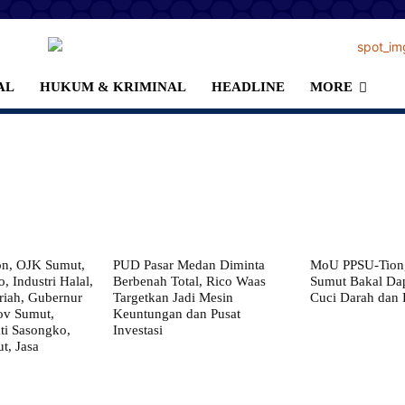
AL
HUKUM & KRIMINAL
HEADLINE
MORE
on, OJK Sumut,
PUD Pasar Medan Diminta
MoU PPSU-Tiong
, Industri Halal,
Berbenah Total, Rico Waas
Sumut Bakal Da
iah, Gubernur
Targetkan Jadi Mesin
Cuci Darah dan
ov Sumut,
Keuntungan dan Pusat
i Sasongko,
Investasi
, Jasa