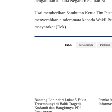
pengabdian kepada Negara Kesatuan RI.
Usai memberikan Sambutan Ketua Tim Puste
menyerahkan cinderamata kepada Wakil Bup
masyarakat.(Dek)
TAGS
Forkopimda
Pusterad
Banteng Lahir dari Luka: 5 Fakta
Pemko M
Tersembunyi di Balik Tragedi
Informas
Kudatuli dan Bangkitnya PDI
Perjuangan