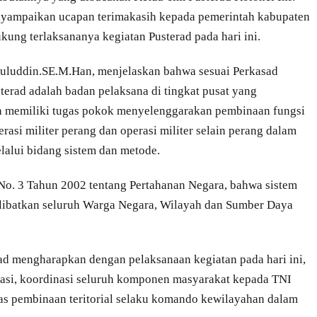
nyampaikan ucapan terimakasih kepada pemerintah kabupaten
ung terlaksananya kegiatan Pusterad pada hari ini.
suluddin.SE.M.Han, menjelaskan bahwa sesuai Perkasad
erad adalah badan pelaksana di tingkat pusat yang
 memiliki tugas pokok menyelenggarakan pembinaan fungsi
erasi militer perang dan operasi militer selain perang dalam
alui bidang sistem dan metode.
o. 3 Tahun 2002 tentang Pertahanan Negara, bahwa sistem
elibatkan seluruh Warga Negara, Wilayah dan Sumber Daya
d mengharapkan dengan pelaksanaan kegiatan pada hari ini,
asi, koordinasi seluruh komponen masyarakat kepada TNI
s pembinaan teritorial selaku komando kewilayahan dalam