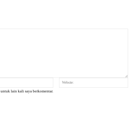
Email:*
W
 untuk lain kali saya berkomentar.
X
Pinterest
WhatsApp