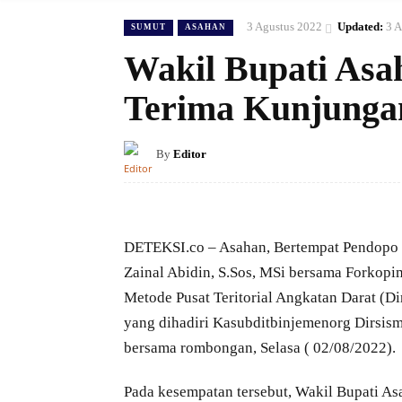
3 Agustus 2022
Updated:
3 A
SUMUT
ASAHAN
Wakil Bupati As
Terima Kunjungan
By
Editor
DETEKSI.co – Asahan, Bertempat Pendopo 
Zainal Abidin, S.Sos, MSi bersama Forkopi
Metode Pusat Teritorial Angkatan Darat (Di
yang dihadiri Kasubditbinjemenorg Dirsism
bersama rombongan, Selasa ( 02/08/2022).
Pada kesempatan tersebut, Wakil Bupati As