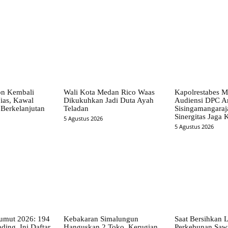
on Kembali
Wali Kota Medan Rico Waas
Kapolrestabes M
ias, Kawal
Dikukuhkan Jadi Duta Ayah
Audiensi DPC A
Berkelanjutan
Teladan
Sisingamangaraja
Sinergitas Jaga
5 Agustus 2026
5 Agustus 2026
mut 2026: 194
Kebakaran Simalungun
Saat Bersihkan 
ding, Ini Daftar
Hanguskan 2 Toko, Kerugian
Perkebunan Sawi