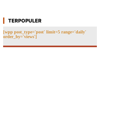
TERPOPULER
[wpp post_type='post' limit=5 range='daily'
order_by='views']