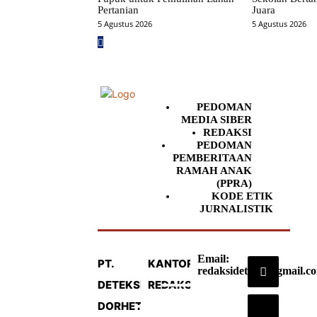
Pertanian
Juara
5 Agustus 2026
5 Agustus 2026
PEDOMAN
MEDIA SIBER
REDAKSI
PEDOMAN
PEMBERITAAN
RAMAH ANAK
(PPRA)
KODE ETIK
JURNALISTIK
Email:
PT.
KANTOR
redaksideteksi@gmail.c
DETEKSI
REDAKSI
DORHETA