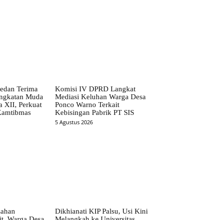
edan Terima
Komisi IV DPRD Langkat
ngkatan Muda
Mediasi Keluhan Warga Desa
 XII, Perkuat
Ponco Warno Terkait
 Kamtibmas
Kebisingan Pabrik PT SIS
5 Agustus 2026
Lahan
Dikhianati KIP Palsu, Usi Kini
t, Warga Desa
Melangkah ke Universitas