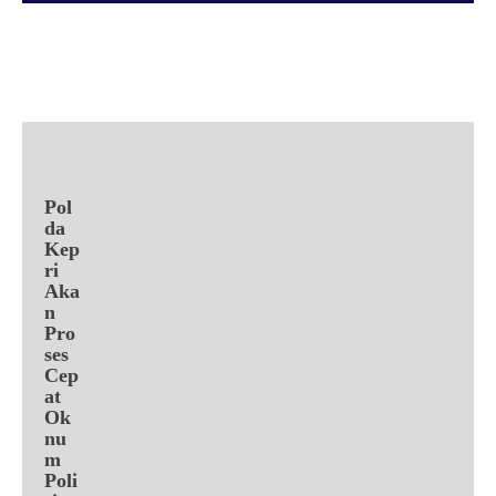
Facebook
X
Pinterest
WhatsApp
Pol
da
Kep
ri
Aka
n
Pro
ses
Cep
at
Ok
nu
m
Poli