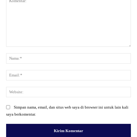
Komentar:
Na
Ema
Web
Simpan nama, email, dan situs web saya di browser ini untuk lain kali
saya berkomentar.