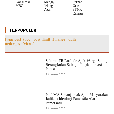
Konsumsi
Mengaji
Pernah
MBG
Jelang
Urus
Azan
STNK
Rahasia
TERPOPULER
[wpp post_type='post' limit=5 range='daily'
order_by='views']
Salomo TR Pardede Ajak Warga Saling
Berangkulan Sebagai Implementasi
Pancasila
9 Agustus 2026
Paul MA Simanjuntak Ajak Masyarakat
Jadikan Ideologi Pancasila Alat
Pemersatu
9 Agustus 2026