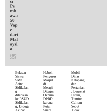
si
Pe
mb
awa
50
Vap
e
dari
Mal
aysi
a
3 Juni
2026
Belasan
Heboh!
Mobil
Siswa
Pengurus
Dinas
SMK
Masjid
Ketapang
Arina
di
dan
Sidikalan
Mesuji
Pertanian
g
Ditegur
, Berpelat
dilarikan
Oknum
Hitam,
ke RSUD
DPRD
Tumiur
Sidikalan
karena
Gultom
g, Diduga
Putar
Sebut
Akibat
Suara
Tidak