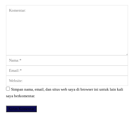
Komentar:
Na
Ema
Web
Simpan nama, email, dan situs web saya di browser ini untuk lain kali
saya berkomentar.
Facebook
X
Pinterest
WhatsApp