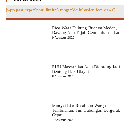
[wpp post_type='post' limit=5 range='daily' order_by='views']
Rico Waas Dukung Budaya Medan,
Dayang Nan Tujuh Gemparkan Jakarta
9 Agustus 2026
RUU Masyarakat Adat Didorong Jadi
Benteng Hak Ulayat
8 Agustus 2026
Monyet Liar Resahkan Warga
Tembilahan, Tim Gabungan Bergerak
Cepat
7 Agustus 2026