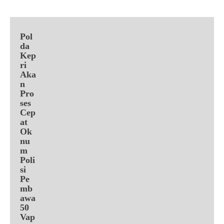
Pol
da
Kep
ri
Aka
n
Pro
ses
Cep
at
Ok
nu
m
Poli
si
Pe
mb
awa
50
Vap