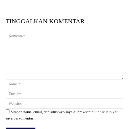
TINGGALKAN KOMENTAR
Komentar:
Na
Ema
Web
Simpan nama, email, dan situs web saya di browser ini untuk lain kali
saya berkomentar.