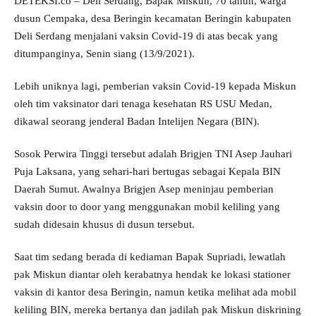
DETEKSI.co – Deli Serdang, Bapak Miskun, 70 tahun, warga
dusun Cempaka, desa Beringin kecamatan Beringin kabupaten
Deli Serdang menjalani vaksin Covid-19 di atas becak yang
ditumpanginya, Senin siang (13/9/2021).
Lebih uniknya lagi, pemberian vaksin Covid-19 kepada Miskun
oleh tim vaksinator dari tenaga kesehatan RS USU Medan,
dikawal seorang jenderal Badan Intelijen Negara (BIN).
Sosok Perwira Tinggi tersebut adalah Brigjen TNI Asep Jauhari
Puja Laksana, yang sehari-hari bertugas sebagai Kepala BIN
Daerah Sumut. Awalnya Brigjen Asep meninjau pemberian
vaksin door to door yang menggunakan mobil keliling yang
sudah didesain khusus di dusun tersebut.
Saat tim sedang berada di kediaman Bapak Supriadi, lewatlah
pak Miskun diantar oleh kerabatnya hendak ke lokasi stationer
vaksin di kantor desa Beringin, namun ketika melihat ada mobil
keliling BIN, mereka bertanya dan jadilah pak Miskun diskrining