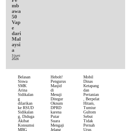
mb
awa
50
Vap
e
dari
Mal
aysi
a
3 Juni
2026
Belasan
Heboh!
Mobil
Siswa
Pengurus
Dinas
SMK
Masjid
Ketapang
Arina
di
dan
Sidikalan
Mesuji
Pertanian
g
Ditegur
, Berpelat
dilarikan
Oknum
Hitam,
ke RSUD
DPRD
Tumiur
Sidikalan
karena
Gultom
g, Diduga
Putar
Sebut
Akibat
Suara
Tidak
Konsumsi
Mengaji
Pernah
MBG
Jelang
Urus