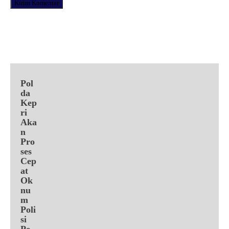
Facebook
X
Pinterest
WhatsApp
Pol
da
Kep
ri
Aka
n
Pro
ses
Cep
at
Ok
nu
m
Poli
si
Pe