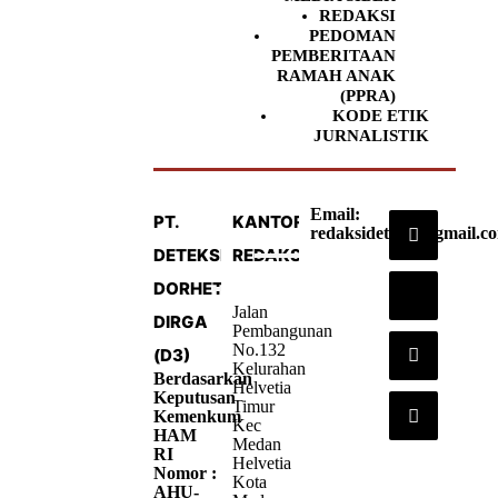
REDAKSI
PEDOMAN
PEMBERITAAN
RAMAH ANAK
(PPRA)
KODE ETIK
JURNALISTIK
Email:
PT.
KANTOR
redaksideteksi@gmail.c
DETEKSI
REDAKSI
DORHETA
Jalan
DIRGA
Pembangunan
No.132
(D3)
Kelurahan
Berdasarkan
Helvetia
Keputusan
Timur
Kemenkum
Kec
HAM
Medan
RI
Helvetia
Nomor :
Kota
AHU-