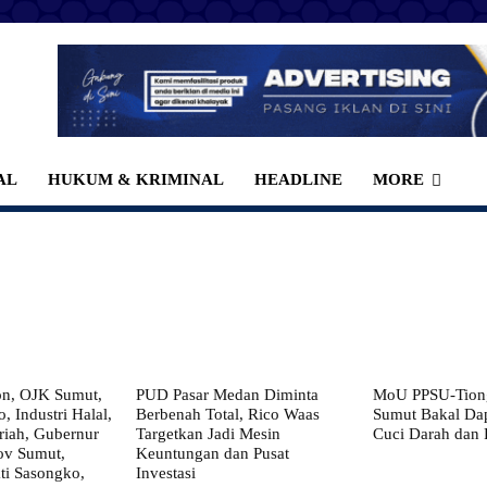
AL
HUKUM & KRIMINAL
HEADLINE
MORE
on, OJK Sumut,
PUD Pasar Medan Diminta
MoU PPSU-Tiong
, Industri Halal,
Berbenah Total, Rico Waas
Sumut Bakal Da
iah, Gubernur
Targetkan Jadi Mesin
Cuci Darah dan
ov Sumut,
Keuntungan dan Pusat
i Sasongko,
Investasi