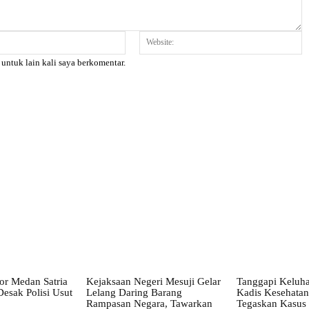
Email:*
W
 untuk lain kali saya berkomentar.
X
Pinterest
WhatsApp
or Medan Satria
Kejaksaan Negeri Mesuji Gelar
Tanggapi Keluh
esak Polisi Usut
Lelang Daring Barang
Kadis Kesehatan
Rampasan Negara, Tawarkan
Tegaskan Kasus