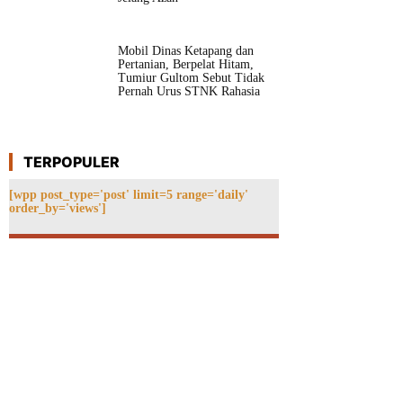
Mobil Dinas Ketapang dan
Pertanian, Berpelat Hitam,
Tumiur Gultom Sebut Tidak
Pernah Urus STNK Rahasia
TERPOPULER
[wpp post_type='post' limit=5 range='daily'
order_by='views']