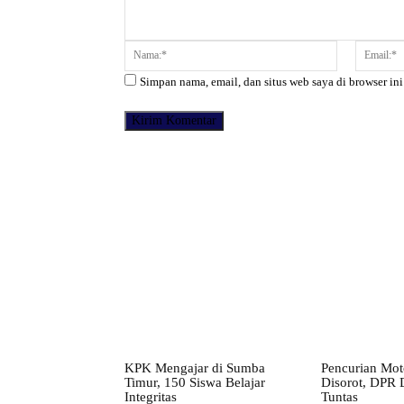
Komentar:
Nama:*
Simpan nama, email, dan situs web saya di browser ini
Facebook
Bagikan
KPK Mengajar di Sumba
Pencurian Mot
Timur, 150 Siswa Belajar
Disorot, DPR D
Integritas
Tuntas