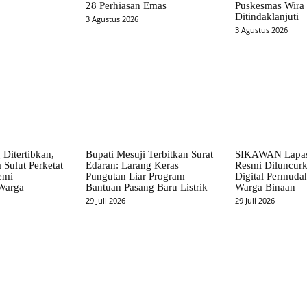
28 Perhiasan Emas
Puskesmas Wira 
Ditindaklanjuti
3 Agustus 2026
3 Agustus 2026
Ditertibkan,
Bupati Mesuji Terbitkan Surat
SIKAWAN Lapas
 Sulut Perketat
Edaran: Larang Keras
Resmi Diluncur
emi
Pungutan Liar Program
Digital Permuda
Warga
Bantuan Pasang Baru Listrik
Warga Binaan
29 Juli 2026
29 Juli 2026