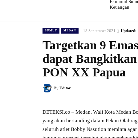
Ekonomi Sumut
Keuangan,
18 September 2021
Updated:
SUMUT
MEDAN
Targetkan 9 Emas
dapat Bangkitka
PON XX Papua
By
Editor
DETEKSI.co – Medan, Wali Kota Medan Bob
yang akan bertanding dalam Pekan Olahrag
seluruh atlet Bobby Nasution meminta agar
tentunya prestasi tersebut akan membangk