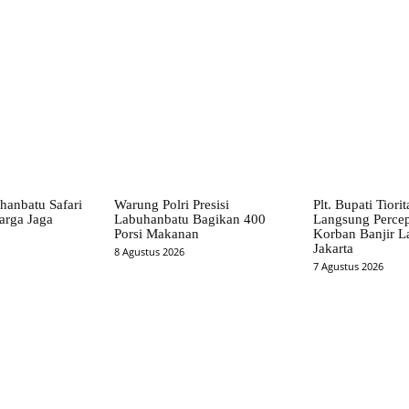
X
Pinterest
WhatsApp
hanbatu Safari
Warung Polri Presisi
Plt. Bupati Tiori
arga Jaga
Labuhanbatu Bagikan 400
Langsung Perce
Porsi Makanan
Korban Banjir L
Jakarta
8 Agustus 2026
7 Agustus 2026