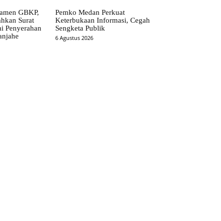
ramen GBKP,
Pemko Medan Perkuat
ahkan Surat
Keterbukaan Informasi, Cegah
i Penyerahan
Sengketa Publik
anjahe
6 Agustus 2026