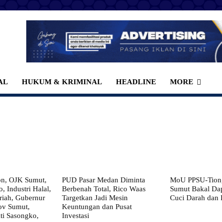
AL
HUKUM & KRIMINAL
HEADLINE
MORE
on, OJK Sumut,
PUD Pasar Medan Diminta
MoU PPSU-Tiong
, Industri Halal,
Berbenah Total, Rico Waas
Sumut Bakal Da
iah, Gubernur
Targetkan Jadi Mesin
Cuci Darah dan
ov Sumut,
Keuntungan dan Pusat
i Sasongko,
Investasi