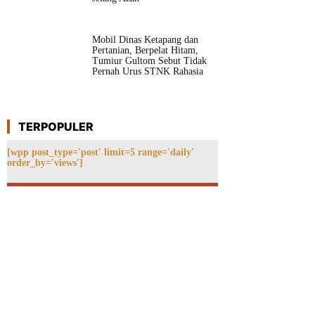
Mobil Dinas Ketapang dan
Pertanian, Berpelat Hitam,
Tumiur Gultom Sebut Tidak
Pernah Urus STNK Rahasia
TERPOPULER
[wpp post_type='post' limit=5 range='daily'
order_by='views']