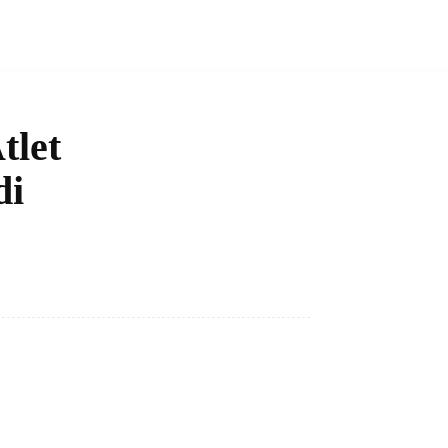
tlet
di
Bagikan