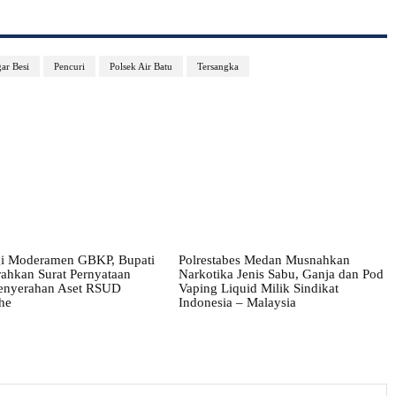
ar Besi
Pencuri
Polsek Air Batu
Tersangka
i Moderamen GBKP, Bupati
Polrestabes Medan Musnahkan
ahkan Surat Pernyataan
Narkotika Jenis Sabu, Ganja dan Pod
enyerahan Aset RSUD
Vaping Liquid Milik Sindikat
he
Indonesia – Malaysia