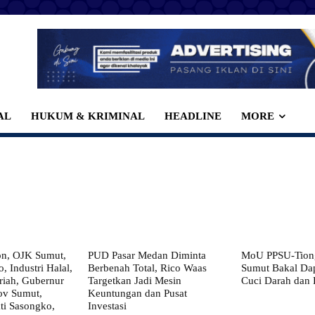
AL
HUKUM & KRIMINAL
HEADLINE
MORE
on, OJK Sumut,
PUD Pasar Medan Diminta
MoU PPSU-Tiong
, Industri Halal,
Berbenah Total, Rico Waas
Sumut Bakal Da
iah, Gubernur
Targetkan Jadi Mesin
Cuci Darah dan
ov Sumut,
Keuntungan dan Pusat
i Sasongko,
Investasi