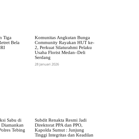
m Tiga
Komunitas Angkutan Bunga
etret Bela
Community Rayakan HUT ke-
 RI
2, Perkuat Silaturahmi Pelaku
Usaha Florist Medan–Deli
Serdang
28 Januari 2026
ksi Sabu di
Subdit Renakta Resmi Jadi
S Diamankan
Direktorat PPA dan PPO,
Polres Tebing
Kapolda Sumut : Junjung
Tinggi Integritas dan Keadilan