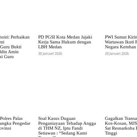
hoiri: Perbaikan
PD PGSI Kota Medan Jajaki
PWI Sumut Kiri
emi
Kerja Sama Hukum dengan
Wartawan Ikuti R
 Guru Bukti
LBH Medan
Negara Kemhan
ddin Amin
30 Januari 2026
29 Januari 2026
si Guru
Polres Palas
Soal Kasus Dugaan
Gagalkan Transa
angka Pengedar
Penganiayaan Tehadap Angga
Kos-Kosan, MJ
ovinsi
di THM NZ, Iptu Fandi
Sat Resnarkoba 
Setiawan : “Sedang Kami
Tinggi