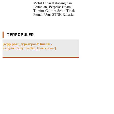
Mobil Dinas Ketapang dan
Pertanian, Berpelat Hitam,
Tumiur Gultom Sebut Tidak
Pernah Urus STNK Rahasia
TERPOPULER
[wpp post_type='post' limit=5
range='daily' order_by='views']