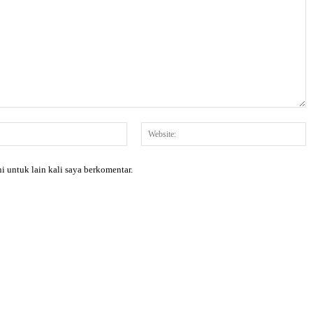
Email:*
W
i untuk lain kali saya berkomentar.
X
Pinterest
WhatsApp