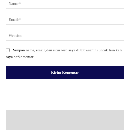
Na
Ema
Web
Simpan nama, email, dan situs web saya di browser ini untuk lain kali
saya berkomentar.
Facebook
X
Pinterest
WhatsApp