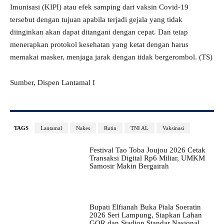
Imunisasi (KIPI) atau efek samping dari vaksin Covid-19
tersebut dengan tujuan apabila terjadi gejala yang tidak
diinginkan akan dapat ditangani dengan cepat. Dan tetap
menerapkan protokol kesehatan yang ketat dengan harus
memakai masker, menjaga jarak dengan tidak bergerombol. (TS)
Sumber, Dispen Lantamal I
TAGS
Lantamal
Nakes
Rutin
TNI AL
Vaksinasi
Festival Tao Toba Joujou 2026 Cetak
Transaksi Digital Rp6 Miliar, UMKM
Samosir Makin Bergairah
Bupati Elfianah Buka Piala Soeratin
2026 Seri Lampung, Siapkan Lahan
GOR dan Stadion Standar Nasional