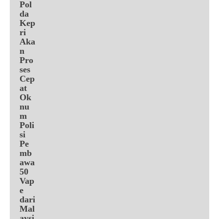
Pol
da
Kep
ri
Aka
n
Pro
ses
Cep
at
Ok
nu
m
Poli
si
Pe
mb
awa
50
Vap
e
dari
Mal
aysi