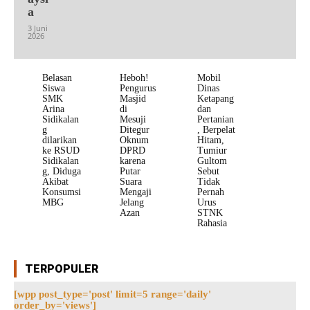
a
3 Juni
2026
Belasan
Heboh!
Mobil
Siswa
Pengurus
Dinas
SMK
Masjid
Ketapang
Arina
di
dan
Sidikalan
Mesuji
Pertanian
g
Ditegur
, Berpelat
dilarikan
Oknum
Hitam,
ke RSUD
DPRD
Tumiur
Sidikalan
karena
Gultom
g, Diduga
Putar
Sebut
Akibat
Suara
Tidak
Konsumsi
Mengaji
Pernah
MBG
Jelang
Urus
Azan
STNK
Rahasia
TERPOPULER
[wpp post_type='post' limit=5 range='daily'
order_by='views']