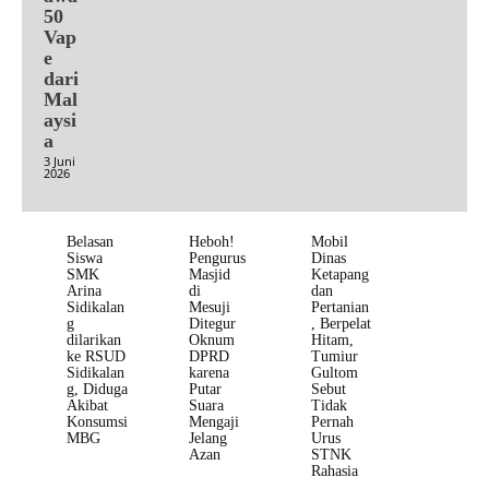
50
Vap
e
dari
Mal
aysi
a
3 Juni
2026
Belasan
Heboh!
Mobil
Siswa
Pengurus
Dinas
SMK
Masjid
Ketapang
Arina
di
dan
Sidikalan
Mesuji
Pertanian
g
Ditegur
, Berpelat
dilarikan
Oknum
Hitam,
ke RSUD
DPRD
Tumiur
Sidikalan
karena
Gultom
g, Diduga
Putar
Sebut
Akibat
Suara
Tidak
Konsumsi
Mengaji
Pernah
MBG
Jelang
Urus
Azan
STNK
Rahasia