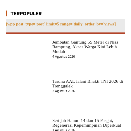
TERPOPULER
[wpp post_type='post' limit=5 range='daily' order_by='views']
Jembatan Gantung 55 Meter di Nias
Rampung, Akses Warga Kini Lebih
Mudah
4 Agustus 2026
Taruna AAL Jalani Bhakti TNI 2026 di
Trenggalek
2 Agustus 2026
Sertijab Hanud 14 dan 15 Pasgat,
Regenerasi Kepemimpinan Diperkuat
1 Agustus 2026