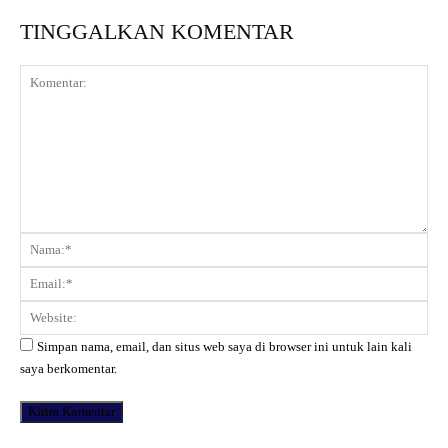
TINGGALKAN KOMENTAR
Komentar:
Na
Ema
Web
Simpan nama, email, dan situs web saya di browser ini untuk lain kali
saya berkomentar.