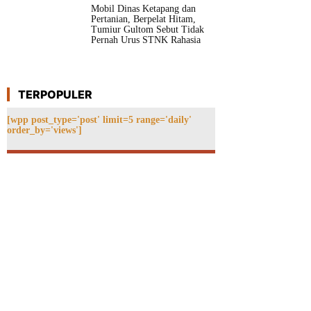
Mobil Dinas Ketapang dan
Pertanian, Berpelat Hitam,
Tumiur Gultom Sebut Tidak
Pernah Urus STNK Rahasia
TERPOPULER
[wpp post_type='post' limit=5 range='daily'
order_by='views']