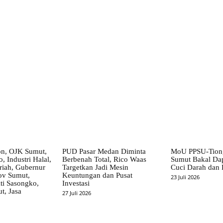
X
Pinterest
WhatsApp
on, OJK Sumut,
PUD Pasar Medan Diminta
MoU PPSU-Tiong
, Industri Halal,
Berbenah Total, Rico Waas
Sumut Bakal Da
iah, Gubernur
Targetkan Jadi Mesin
Cuci Darah dan
ov Sumut,
Keuntungan dan Pusat
23 Juli 2026
i Sasongko,
Investasi
, Jasa
27 Juli 2026