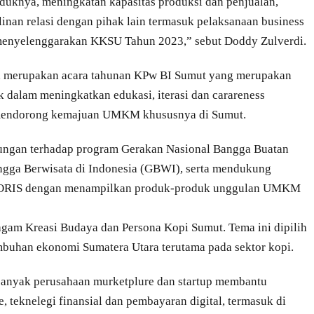
uknya, meningkatan kapasitas produksi dan penjualan,
linan relasi dengan pihak lain termasuk pelaksanaan business
 menyelenggarakan KKSU Tahun 2023,” sebut Doddy Zulverdi.
, merupakan acara tahunan KPw BI Sumut yang merupakan
k dalam meningkatkan edukasi, iterasi dan carareness
am mendorong kemajuan UMKM khususnya di Sumut.
ngan terhadap program Gerakan Nasional Bangga Buatan
gga Berwisata di Indonesia (GBWI), serta mendukung
t ORIS dengan menampilkan produk-produk unggulan UMKM
am Kreasi Budaya dan Persona Kopi Sumut. Tema ini dipilih
mbuhan ekonomi Sumatera Utara terutama pada sektor kopi.
banyak perusahaan murketplure dan startup membantu
eknelegi finansial dan pembayaran digital, termasuk di