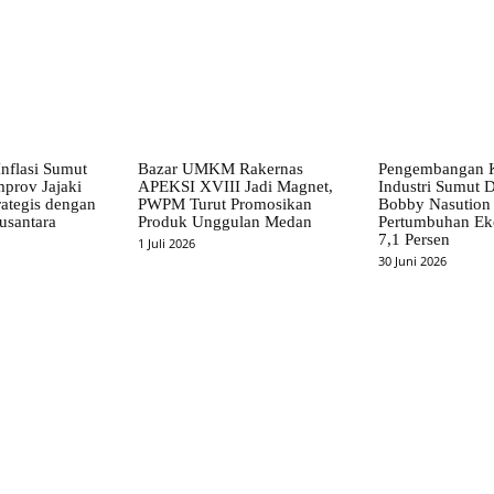
nflasi Sumut
Bazar UMKM Rakernas
Pengembangan 
mprov Jajaki
APEKSI XVIII Jadi Magnet,
Industri Sumut D
rategis dengan
PWPM Turut Promosikan
Bobby Nasution 
usantara
Produk Unggulan Medan
Pertumbuhan Ek
7,1 Persen
1 Juli 2026
30 Juni 2026