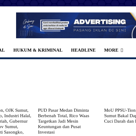
AL
HUKUM & KRIMINAL
HEADLINE
MORE
on, OJK Sumut,
PUD Pasar Medan Diminta
MoU PPSU-Tiong
, Industri Halal,
Berbenah Total, Rico Waas
Sumut Bakal Da
iah, Gubernur
Targetkan Jadi Mesin
Cuci Darah dan
ov Sumut,
Keuntungan dan Pusat
i Sasongko,
Investasi