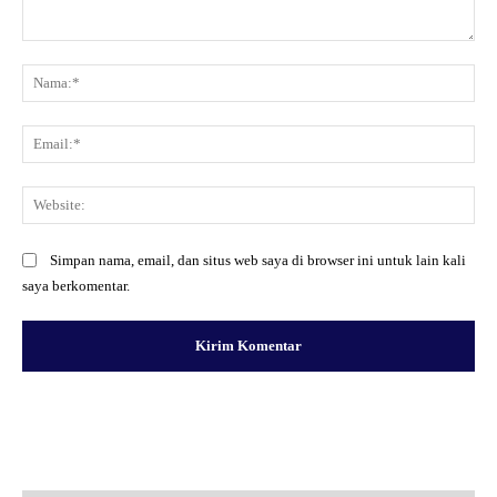
Komentar:
Na
Ema
Web
Simpan nama, email, dan situs web saya di browser ini untuk lain kali
saya berkomentar.
Facebook
X
Pinterest
WhatsApp