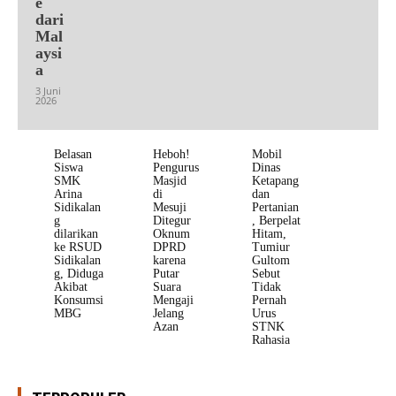
e
dari
Mal
aysi
a
3 Juni
2026
Belasan
Heboh!
Mobil
Siswa
Pengurus
Dinas
SMK
Masjid
Ketapang
Arina
di
dan
Sidikalan
Mesuji
Pertanian
g
Ditegur
, Berpelat
dilarikan
Oknum
Hitam,
ke RSUD
DPRD
Tumiur
Sidikalan
karena
Gultom
g, Diduga
Putar
Sebut
Akibat
Suara
Tidak
Konsumsi
Mengaji
Pernah
MBG
Jelang
Urus
Azan
STNK
Rahasia