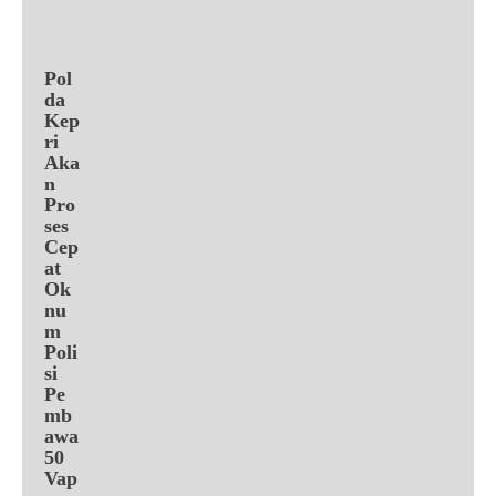
Pol
da
Kep
ri
Aka
n
Pro
ses
Cep
at
Ok
nu
m
Poli
si
Pe
mb
awa
50
Vap