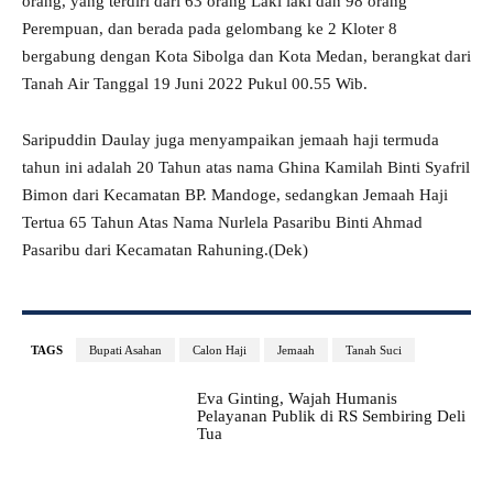
orang, yang terdiri dari 63 orang Laki laki dan 98 orang
Perempuan, dan berada pada gelombang ke 2 Kloter 8
bergabung dengan Kota Sibolga dan Kota Medan, berangkat dari
Tanah Air Tanggal 19 Juni 2022 Pukul 00.55 Wib.
Saripuddin Daulay juga menyampaikan jemaah haji termuda
tahun ini adalah 20 Tahun atas nama Ghina Kamilah Binti Syafril
Bimon dari Kecamatan BP. Mandoge, sedangkan Jemaah Haji
Tertua 65 Tahun Atas Nama Nurlela Pasaribu Binti Ahmad
Pasaribu dari Kecamatan Rahuning.(Dek)
TAGS
Bupati Asahan
Calon Haji
Jemaah
Tanah Suci
Eva Ginting, Wajah Humanis
Pelayanan Publik di RS Sembiring Deli
Tua