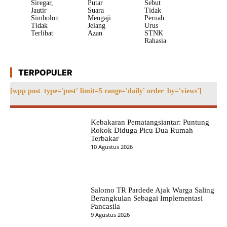
Siregar,
Putar
Sebut
Jautir
Suara
Tidak
Simbolon
Mengaji
Pernah
Tidak
Jelang
Urus
Terlibat
Azan
STNK
Rahasia
TERPOPULER
[wpp post_type='post' limit=5 range='daily' order_by='views']
Kebakaran Pematangsiantar: Puntung
Rokok Diduga Picu Dua Rumah
Terbakar
10 Agustus 2026
Salomo TR Pardede Ajak Warga Saling
Berangkulan Sebagai Implementasi
Pancasila
9 Agustus 2026