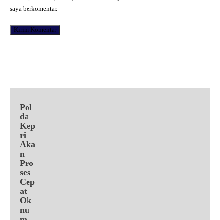
saya berkomentar.
Facebook
X
Pinterest
WhatsApp
Pol
da
Kep
ri
Aka
n
Pro
ses
Cep
at
Ok
nu
m