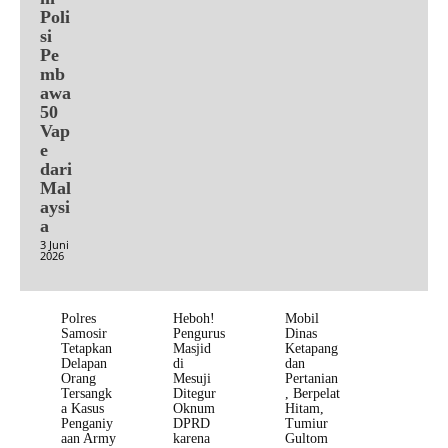
Poli
si
Pe
mb
awa
50
Vap
e
dari
Mal
aysi
a
3 Juni
2026
Polres
Heboh!
Mobil
Samosir
Pengurus
Dinas
Tetapkan
Masjid
Ketapang
Delapan
di
dan
Orang
Mesuji
Pertanian
Tersangk
Ditegur
, Berpelat
a Kasus
Oknum
Hitam,
Penganiy
DPRD
Tumiur
aan Army
karena
Gultom