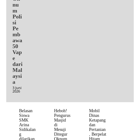
nu
m
Poli
si
Pe
mb
awa
50
Vap
e
dari
Mal
aysi
a
3 Juni
2026
Belasan
Heboh!
Mobil
Siswa
Pengurus
Dinas
SMK
Masjid
Ketapang
Arina
di
dan
Sidikalan
Mesuji
Pertanian
g
Ditegur
, Berpelat
dilarikan
Oknum
Hitam,