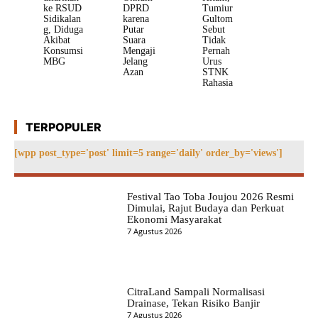
ke RSUD
DPRD
Tumiur
Sidikalan
karena
Gultom
g, Diduga
Putar
Sebut
Akibat
Suara
Tidak
Konsumsi
Mengaji
Pernah
MBG
Jelang
Urus
Azan
STNK
Rahasia
TERPOPULER
[wpp post_type='post' limit=5 range='daily' order_by='views']
Festival Tao Toba Joujou 2026 Resmi
Dimulai, Rajut Budaya dan Perkuat
Ekonomi Masyarakat
7 Agustus 2026
CitraLand Sampali Normalisasi
Drainase, Tekan Risiko Banjir
7 Agustus 2026