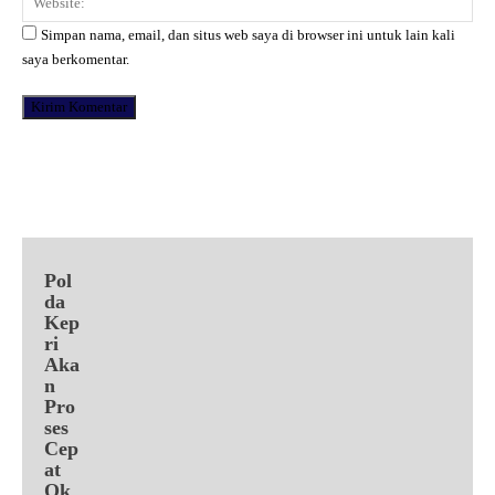
Simpan nama, email, dan situs web saya di browser ini untuk lain kali
saya berkomentar.
Facebook
X
Pinterest
WhatsApp
Pol
da
Kep
ri
Aka
n
Pro
ses
Cep
at
Ok