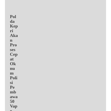
Pol
da
Kep
ri
Aka
n
Pro
ses
Cep
at
Ok
nu
m
Poli
si
Pe
mb
awa
50
Vap
e