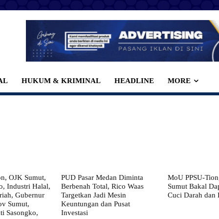
AL
HUKUM & KRIMINAL
HEADLINE
MORE
on, OJK Sumut,
PUD Pasar Medan Diminta
MoU PPSU-Tiong
, Industri Halal,
Berbenah Total, Rico Waas
Sumut Bakal Da
iah, Gubernur
Targetkan Jadi Mesin
Cuci Darah dan
ov Sumut,
Keuntungan dan Pusat
i Sasongko,
Investasi