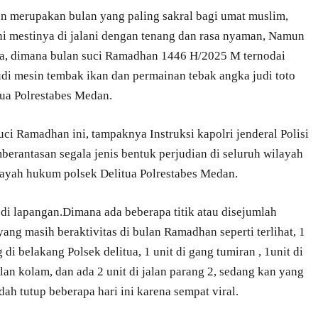
n merupakan bulan yang paling sakral bagi umat muslim,
i mestinya di jalani dengan tenang dan rasa nyaman, Namun
tua, dimana bulan suci Ramadhan 1446 H/2025 M ternodai
udi mesin tembak ikan dan permainan tebak angka judi toto
tua Polrestabes Medan.
i Ramadhan ini, tampaknya Instruksi kapolri jenderal Polisi
mberantasan segala jenis bentuk perjudian di seluruh wilayah
ilayah hukum polsek Delitua Polrestabes Medan.
i di lapangan.Dimana ada beberapa titik atau disejumlah
ang masih beraktivitas di bulan Ramadhan seperti terlihat, 1
di belakang Polsek delitua, 1 unit di gang tumiran , 1unit di
alan kolam, dan ada 2 unit di jalan parang 2, sedang kan yang
ah tutup beberapa hari ini karena sempat viral.