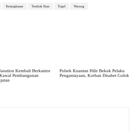
Ketangkasan
Tembak Ikan
Togel
Warung
asution Kembali Berkantor
Polsek Kuantan Hilir Bekuk Pelaku
, Kawal Pembangunan
Penganiayaan, Korban Disabet Golok
jutan