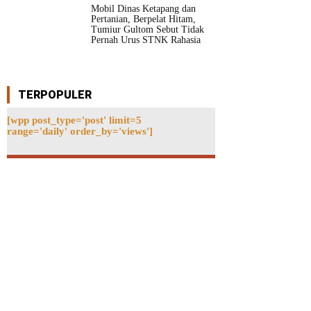
Mobil Dinas Ketapang dan
Pertanian, Berpelat Hitam,
Tumiur Gultom Sebut Tidak
Pernah Urus STNK Rahasia
TERPOPULER
[wpp post_type='post' limit=5
range='daily' order_by='views']