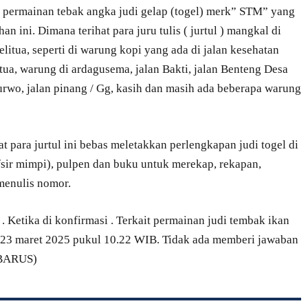
a permainan tebak angka judi gelap (togel) merk” STM” yang
n ini. Dimana terihat para juru tulis ( jurtul ) mangkal di
itua, seperti di warung kopi yang ada di jalan kesehatan
tua, warung di ardagusema, jalan Bakti, jalan Benteng Desa
Purwo, jalan pinang / Gg, kasih dan masih ada beberapa warung
hat para jurtul ini bebas meletakkan perlengkapan judi togel di
afsir mimpi), pulpen dan buku untuk merekap, rekapan,
menulis nomor.
 Ketika di konfirmasi . Terkait permainan judi tembak ikan
. 23 maret 2025 pukul 10.22 WIB. Tidak ada memberi jawaban
N BARUS)