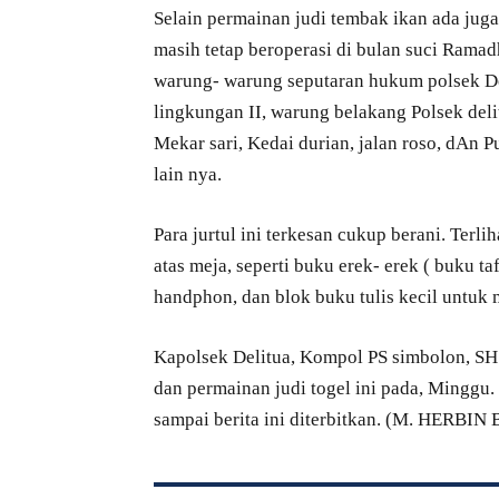
Selain permainan judi tembak ikan ada jug
masih tetap beroperasi di bulan suci Ramadha
warung- warung seputaran hukum polsek Del
lingkungan II, warung belakang Polsek deli
Mekar sari, Kedai durian, jalan roso, dAn 
lain nya.
Para jurtul ini terkesan cukup berani. Terli
atas meja, seperti buku erek- erek ( buku t
handphon, dan blok buku tulis kecil untuk 
Kapolsek Delitua, Kompol PS simbolon, SH .
dan permainan judi togel ini pada, Minggu
sampai berita ini diterbitkan. (M. HERBI