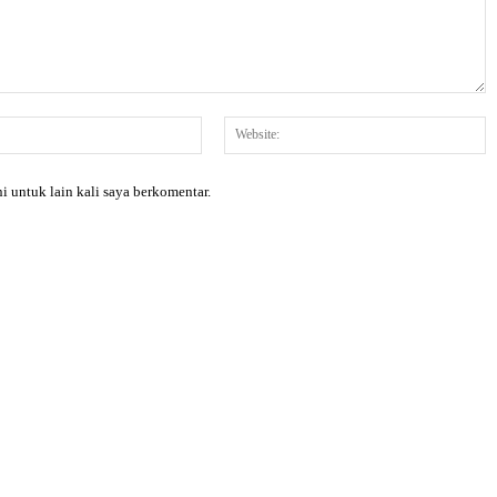
Email:*
W
i untuk lain kali saya berkomentar.
X
Pinterest
WhatsApp