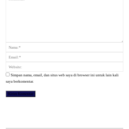
Komentar:
Na
Ema
Web
Simpan nama, email, dan situs web saya di browser ini untuk lain kali
saya berkomentar.
Facebook
X
Pinterest
WhatsApp