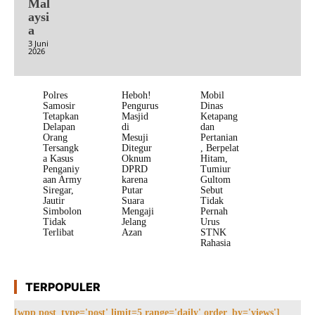
Mal
aysi
a
3 Juni
2026
Polres
Heboh!
Mobil
Samosir
Pengurus
Dinas
Tetapkan
Masjid
Ketapang
Delapan
di
dan
Orang
Mesuji
Pertanian
Tersangk
Ditegur
, Berpelat
a Kasus
Oknum
Hitam,
Penganiy
DPRD
Tumiur
aan Army
karena
Gultom
Siregar,
Putar
Sebut
Jautir
Suara
Tidak
Simbolon
Mengaji
Pernah
Tidak
Jelang
Urus
Terlibat
Azan
STNK
Rahasia
TERPOPULER
[wpp post_type='post' limit=5 range='daily' order_by='views']