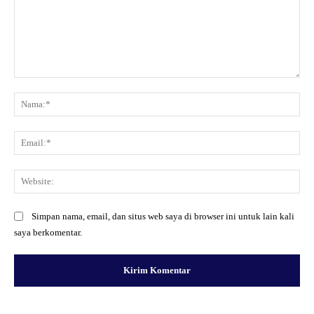
Komentar:
Na
Ema
Web
Simpan nama, email, dan situs web saya di browser ini untuk lain kali
saya berkomentar.