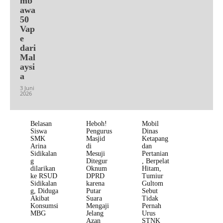
mb
awa
50
Vap
e
dari
Mal
aysi
a
3 Juni
2026
Belasan
Heboh!
Mobil
Siswa
Pengurus
Dinas
SMK
Masjid
Ketapang
Arina
di
dan
Sidikalan
Mesuji
Pertanian
g
Ditegur
, Berpelat
dilarikan
Oknum
Hitam,
ke RSUD
DPRD
Tumiur
Sidikalan
karena
Gultom
g, Diduga
Putar
Sebut
Akibat
Suara
Tidak
Konsumsi
Mengaji
Pernah
MBG
Jelang
Urus
Azan
STNK