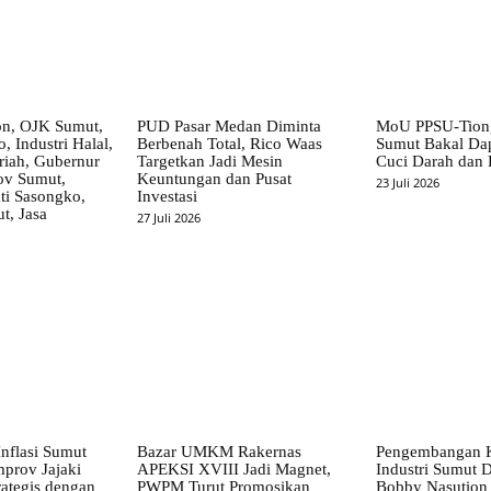
on, OJK Sumut,
PUD Pasar Medan Diminta
MoU PPSU-Tiong
, Industri Halal,
Berbenah Total, Rico Waas
Sumut Bakal Da
iah, Gubernur
Targetkan Jadi Mesin
Cuci Darah dan
ov Sumut,
Keuntungan dan Pusat
23 Juli 2026
i Sasongko,
Investasi
, Jasa
27 Juli 2026
nflasi Sumut
Bazar UMKM Rakernas
Pengembangan 
mprov Jajaki
APEKSI XVIII Jadi Magnet,
Industri Sumut D
rategis dengan
PWPM Turut Promosikan
Bobby Nasution 