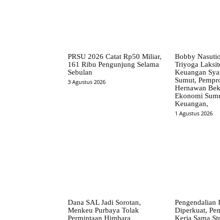
PRSU 2026 Catat Rp50 Miliar,
Bobby Nasuti
161 Ribu Pengunjung Selama
Triyoga Laksito
Sebulan
Keuangan Syar
Sumut, Pempr
3 Agustus 2026
Hernawan Bekt
Ekonomi Sumut
Keuangan,
1 Agustus 2026
Dana SAL Jadi Sorotan,
Pengendalian I
Menkeu Purbaya Tolak
Diperkuat, Pe
Permintaan Himbara
Kerja Sama St