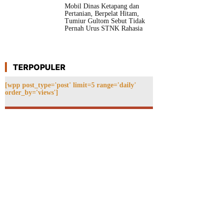
Mobil Dinas Ketapang dan
Pertanian, Berpelat Hitam,
Tumiur Gultom Sebut Tidak
Pernah Urus STNK Rahasia
TERPOPULER
[wpp post_type='post' limit=5 range='daily'
order_by='views']