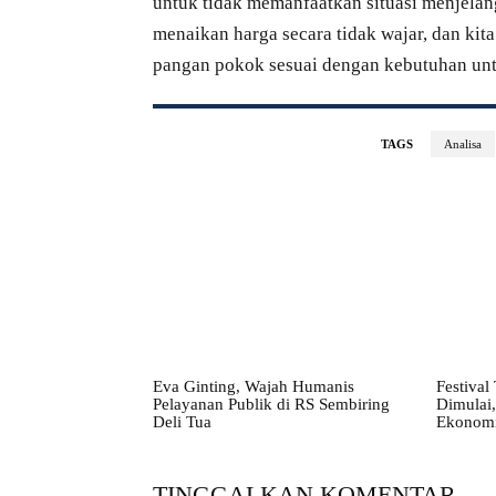
untuk tidak memanfaatkan situasi menjela
menaikan harga secara tidak wajar, dan ki
pangan pokok sesuai dengan kebutuhan un
TAGS
Analisa
Eva Ginting, Wajah Humanis
Festival
Pelayanan Publik di RS Sembiring
Dimulai,
Deli Tua
Ekonomi
TINGGALKAN KOMENTAR