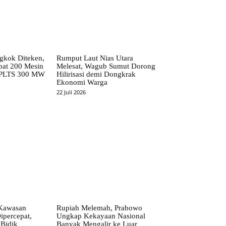
kok Diteken,
Rumput Laut Nias Utara
pat 200 Mesin
Melesat, Wagub Sumut Dorong
 PLTS 300 MW
Hilirisasi demi Dongkrak
Ekonomi Warga
22 Juli 2026
Kawasan
Rupiah Melemah, Prabowo
ipercepat,
Ungkap Kekayaan Nasional
Bidik
Banyak Mengalir ke Luar