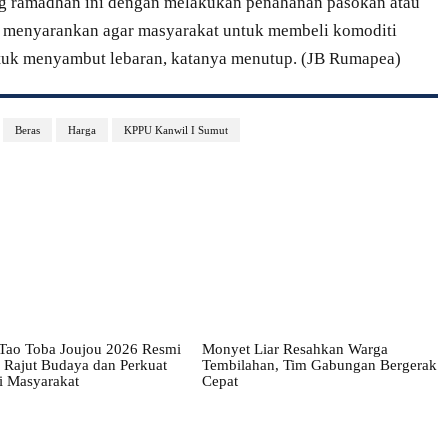
ng ramadhan ini dengan melakukan penahanan pasokan atau
ta menyarankan agar masyarakat untuk membeli komoditi
tuk menyambut lebaran, katanya menutup. (JB Rumapea)
Beras
Harga
KPPU Kanwil I Sumut
 Tao Toba Joujou 2026 Resmi
Monyet Liar Resahkan Warga
 Rajut Budaya dan Perkuat
Tembilahan, Tim Gabungan Bergerak
 Masyarakat
Cepat