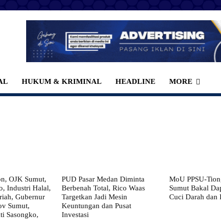
AL
HUKUM & KRIMINAL
HEADLINE
MORE
on, OJK Sumut,
PUD Pasar Medan Diminta
MoU PPSU-Tiong
, Industri Halal,
Berbenah Total, Rico Waas
Sumut Bakal Da
iah, Gubernur
Targetkan Jadi Mesin
Cuci Darah dan
ov Sumut,
Keuntungan dan Pusat
i Sasongko,
Investasi