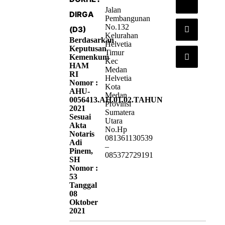
Jalan
DIRGA
Pembangunan
No.132
(D3)
Kelurahan
Berdasarkan
Helvetia
Keputusan
Timur
Kemenkum
Kec
HAM
Medan
RI
Helvetia
Nomor :
Kota
AHU-
Medan
0056413.AH.01.02.TAHUN
Provinsi
2021
Sumatera
Sesuai
Utara
Akta
No.Hp
Notaris
081361130539
Adi
–
Pinem,
085372729191
SH
Nomor :
53
Tanggal
08
Oktober
2021