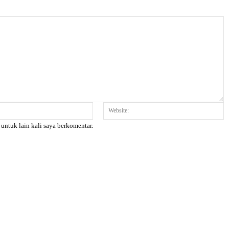
Email:*
W
 untuk lain kali saya berkomentar.
X
Pinterest
WhatsApp