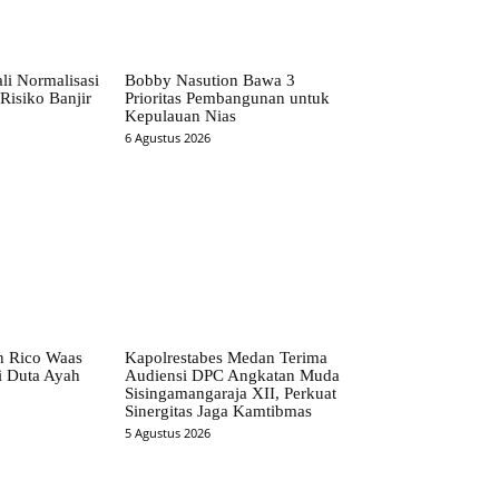
li Normalisasi
Bobby Nasution Bawa 3
Risiko Banjir
Prioritas Pembangunan untuk
Kepulauan Nias
6 Agustus 2026
n Rico Waas
Kapolrestabes Medan Terima
i Duta Ayah
Audiensi DPC Angkatan Muda
Sisingamangaraja XII, Perkuat
Sinergitas Jaga Kamtibmas
5 Agustus 2026