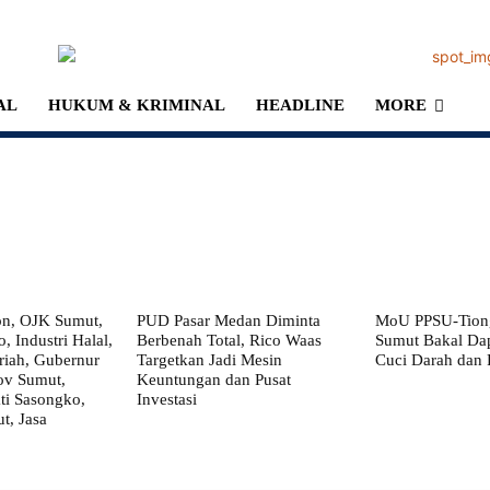
AL
HUKUM & KRIMINAL
HEADLINE
MORE
on, OJK Sumut,
PUD Pasar Medan Diminta
MoU PPSU-Tiong
, Industri Halal,
Berbenah Total, Rico Waas
Sumut Bakal Da
iah, Gubernur
Targetkan Jadi Mesin
Cuci Darah dan
ov Sumut,
Keuntungan dan Pusat
i Sasongko,
Investasi
, Jasa