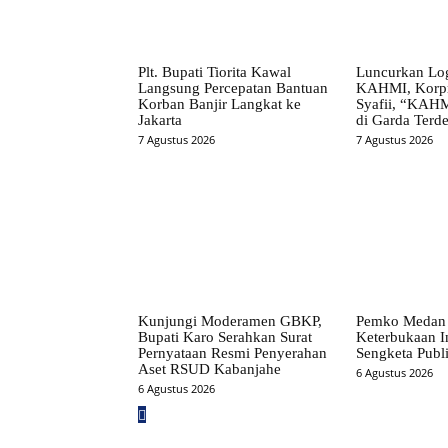
Plt. Bupati Tiorita Kawal
Luncurkan Lo
Langsung Percepatan Bantuan
KAHMI, Korpr
Korban Banjir Langkat ke
Syafii, “KAHM
Jakarta
di Garda Terd
7 Agustus 2026
7 Agustus 2026
Kunjungi Moderamen GBKP,
Pemko Medan 
Bupati Karo Serahkan Surat
Keterbukaan I
Pernyataan Resmi Penyerahan
Sengketa Publ
Aset RSUD Kabanjahe
6 Agustus 2026
6 Agustus 2026