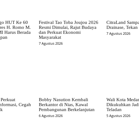
go HUT Ke 60
Festival Tao Toba Joujou 2026
CitraLand Sampa
es H. Romo M.
Resmi Dimulai, Rajut Budaya
Drainase, Tekan 
I Harus Berada
dan Perkuat Ekonomi
7 Agustus 2026
epan
Masyarakat
7 Agustus 2026
Perkuat
Bobby Nasution Kembali
Wali Kota Meda
nformasi, Cegah
Berkantor di Nias, Kawal
Dikukuhkan Jad
ik
Pembangunan Berkelanjutan
Teladan
6 Agustus 2026
5 Agustus 2026