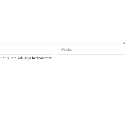
Email:*
W
 untuk lain kali saya berkomentar.
X
Pinterest
WhatsApp