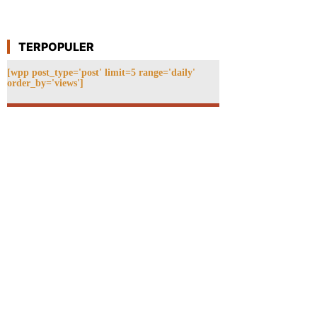
TERPOPULER
[wpp post_type='post' limit=5 range='daily'
order_by='views']