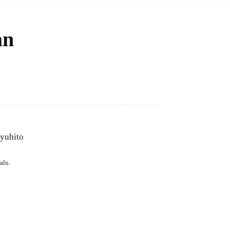
an
Bagikan
alu.