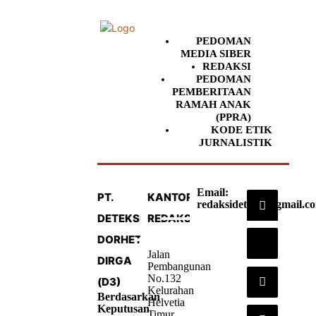
PEDOMAN
MEDIA SIBER
REDAKSI
PEDOMAN
PEMBERITAAN
RAMAH ANAK
(PPRA)
KODE ETIK
JURNALISTIK
Email:
PT.
KANTOR
redaksideteksi@gmail.c
DETEKSI
REDAKSI
DORHETA
Jalan
DIRGA
Pembangunan
No.132
(D3)
Kelurahan
Berdasarkan
Helvetia
Keputusan
Timur