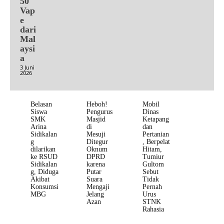
50
Vap
e
dari
Mal
aysi
a
3 Juni
2026
Belasan
Heboh!
Mobil
Siswa
Pengurus
Dinas
SMK
Masjid
Ketapang
Arina
di
dan
Sidikalan
Mesuji
Pertanian
g
Ditegur
, Berpelat
dilarikan
Oknum
Hitam,
ke RSUD
DPRD
Tumiur
Sidikalan
karena
Gultom
g, Diduga
Putar
Sebut
Akibat
Suara
Tidak
Konsumsi
Mengaji
Pernah
MBG
Jelang
Urus
Azan
STNK
Rahasia