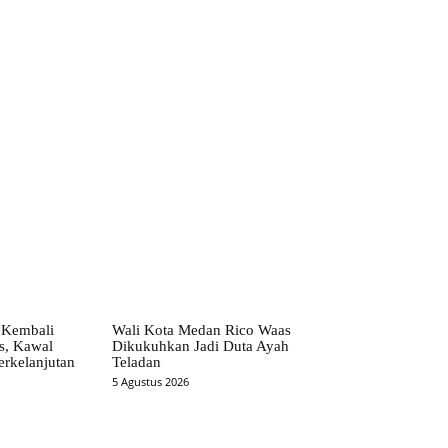
 Kembali
Wali Kota Medan Rico Waas
as, Kawal
Dikukuhkan Jadi Duta Ayah
rkelanjutan
Teladan
5 Agustus 2026