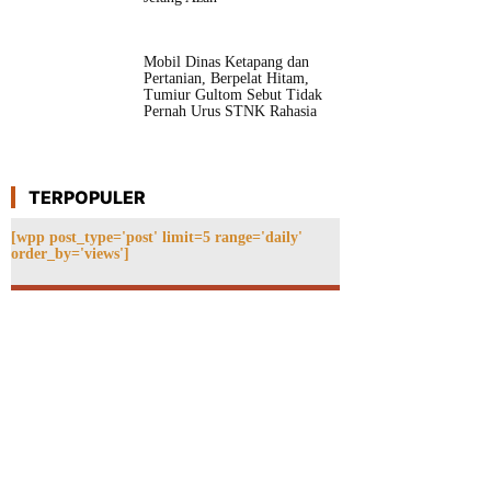
Mobil Dinas Ketapang dan
Pertanian, Berpelat Hitam,
Tumiur Gultom Sebut Tidak
Pernah Urus STNK Rahasia
TERPOPULER
[wpp post_type='post' limit=5 range='daily'
order_by='views']