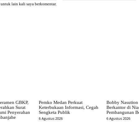
 untuk lain kali saya berkomentar.
X
Pinterest
WhatsApp
eramen GBKP,
Pemko Medan Perkuat
Bobby Nasution
erahkan Surat
Keterbukaan Informasi, Cegah
Berkantor di Ni
smi Penyerahan
Sengketa Publik
Pembangunan Be
banjahe
6 Agustus 2026
6 Agustus 2026