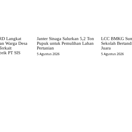
RD Langkat
Janter Sinaga Salurkan 5,2 Ton
LCC BMKG Sumu
han Warga Desa
Pupuk untuk Pemulihan Lahan
Sekolah Bertandi
erkait
Pertanian
Juara
brik PT SIS
5 Agustus 2026
5 Agustus 2026