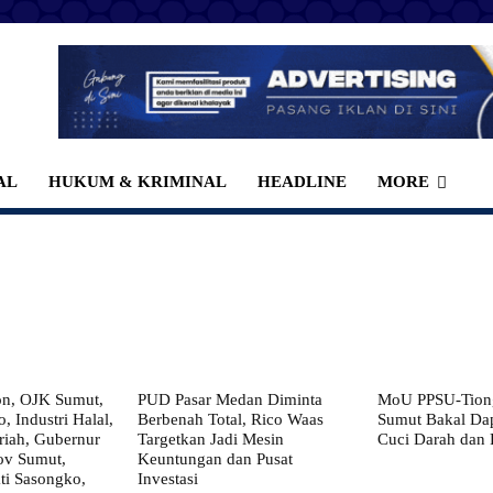
AL
HUKUM & KRIMINAL
HEADLINE
MORE
on, OJK Sumut,
PUD Pasar Medan Diminta
MoU PPSU-Tiong
, Industri Halal,
Berbenah Total, Rico Waas
Sumut Bakal Da
iah, Gubernur
Targetkan Jadi Mesin
Cuci Darah dan
ov Sumut,
Keuntungan dan Pusat
i Sasongko,
Investasi