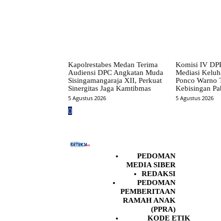
Kapolrestabes Medan Terima
Komisi IV DP
Audiensi DPC Angkatan Muda
Mediasi Kelu
Sisingamangaraja XII, Perkuat
Ponco Warno T
Sinergitas Jaga Kamtibmas
Kebisingan Pa
5 Agustus 2026
5 Agustus 2026
PEDOMAN
MEDIA SIBER
REDAKSI
PEDOMAN
PEMBERITAAN
RAMAH ANAK
(PPRA)
KODE ETIK