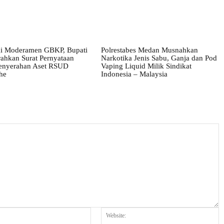
i Moderamen GBKP, Bupati
Polrestabes Medan Musnahkan
ahkan Surat Pernyataan
Narkotika Jenis Sabu, Ganja dan Pod
enyerahan Aset RSUD
Vaping Liquid Milik Sindikat
he
Indonesia – Malaysia
Email:*
W