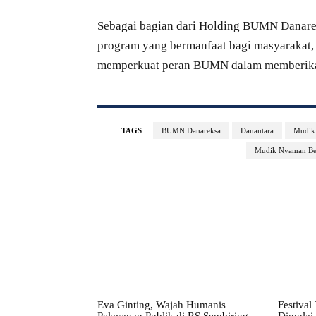
Sebagai bagian dari Holding BUMN Danare
program yang bermanfaat bagi masyarakat, 
memperkuat peran BUMN dalam memberikan
TAGS
BUMN Danareksa
Danantara
Mudik
Mudik Nyaman Be
Eva Ginting, Wajah Humanis
Festival
Pelayanan Publik di RS Sembiring
Dimulai,