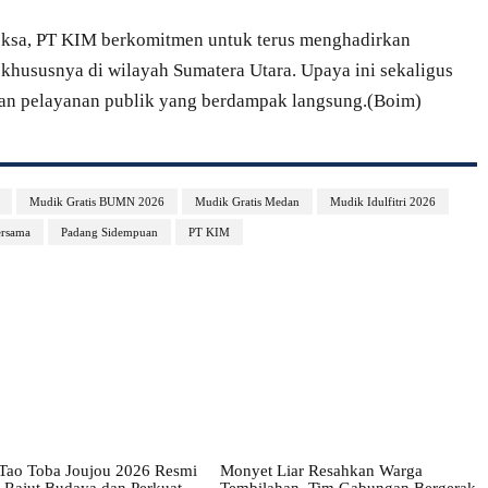
ksa, PT KIM berkomitmen untuk terus menghadirkan
khususnya di wilayah Sumatera Utara. Upaya ini sekaligus
 pelayanan publik yang berdampak langsung.(Boim)
Mudik Gratis BUMN 2026
Mudik Gratis Medan
Mudik Idulfitri 2026
rsama
Padang Sidempuan
PT KIM
 Tao Toba Joujou 2026 Resmi
Monyet Liar Resahkan Warga
 Rajut Budaya dan Perkuat
Tembilahan, Tim Gabungan Bergerak