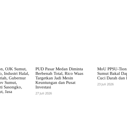
X
Pinterest
WhatsApp
on, OJK Sumut,
PUD Pasar Medan Diminta
MoU PPSU-Tiong
, Industri Halal,
Berbenah Total, Rico Waas
Sumut Bakal Da
iah, Gubernur
Targetkan Jadi Mesin
Cuci Darah dan
ov Sumut,
Keuntungan dan Pusat
23 Juli 2026
i Sasongko,
Investasi
, Jasa
27 Juli 2026