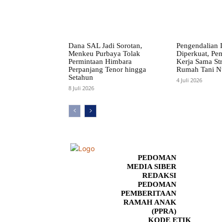
Dana SAL Jadi Sorotan,
Pengendalian I
Menkeu Purbaya Tolak
Diperkuat, Pe
Permintaan Himbara
Kerja Sama St
Perpanjang Tenor hingga
Rumah Tani N
Setahun
4 Juli 2026
8 Juli 2026
PEDOMAN
MEDIA SIBER
REDAKSI
PEDOMAN
PEMBERITAAN
RAMAH ANAK
(PPRA)
KODE ETIK