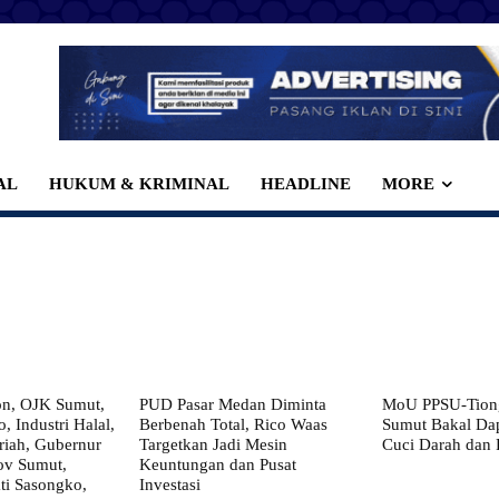
AL
HUKUM & KRIMINAL
HEADLINE
MORE
on, OJK Sumut,
PUD Pasar Medan Diminta
MoU PPSU-Tiong
, Industri Halal,
Berbenah Total, Rico Waas
Sumut Bakal Da
iah, Gubernur
Targetkan Jadi Mesin
Cuci Darah dan
ov Sumut,
Keuntungan dan Pusat
i Sasongko,
Investasi