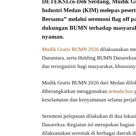
DETEKSI.co
-Deli Serdang, Mudik G
Industri Medan (KIM)
melepas peser
Bersama” melalui seremoni flag off 
dukungan
BUMN
terhadap masyara
nyaman.
Mudik Gratis BUMN 2026
dilaksanakan me
Danantara, serta Holding BUMN Danareksa. S
dan terorganisir bagi masyarakat, khususny
Mudik Gratis BUMN 2026 dari Medan difok
diberangkatkan menggunakan
armada bus
y
keselamatan dan kenyamanan selama perjal
Seremoni pelepasan dilakukan di dua lokas
Danareksa. Kegiatan ini merupakan bagian 
dilaksanakan serentak di berbagai daerah d