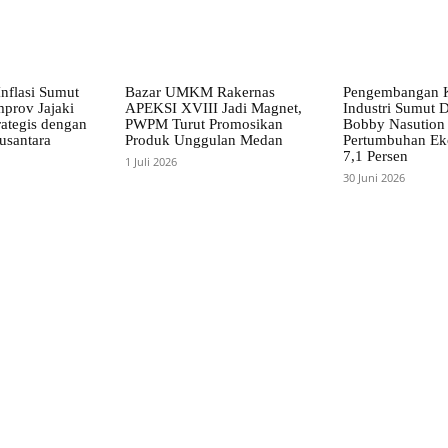
nflasi Sumut
Bazar UMKM Rakernas
Pengembangan 
mprov Jajaki
APEKSI XVIII Jadi Magnet,
Industri Sumut D
rategis dengan
PWPM Turut Promosikan
Bobby Nasution 
usantara
Produk Unggulan Medan
Pertumbuhan Ek
7,1 Persen
1 Juli 2026
30 Juni 2026