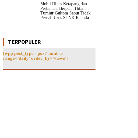
Mobil Dinas Ketapang dan
Pertanian, Berpelat Hitam,
Tumiur Gultom Sebut Tidak
Pernah Urus STNK Rahasia
TERPOPULER
[wpp post_type='post' limit=5
range='daily' order_by='views']