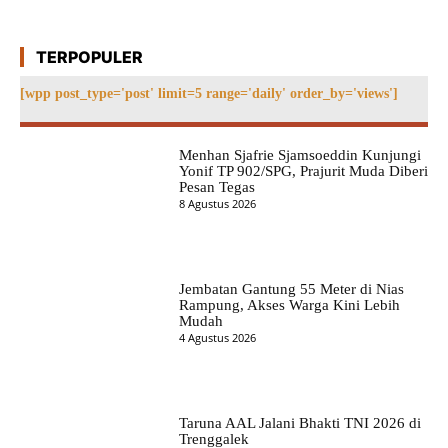
TERPOPULER
[wpp post_type='post' limit=5 range='daily' order_by='views']
Menhan Sjafrie Sjamsoeddin Kunjungi
Yonif TP 902/SPG, Prajurit Muda Diberi
Pesan Tegas
8 Agustus 2026
Jembatan Gantung 55 Meter di Nias
Rampung, Akses Warga Kini Lebih
Mudah
4 Agustus 2026
Taruna AAL Jalani Bhakti TNI 2026 di
Trenggalek