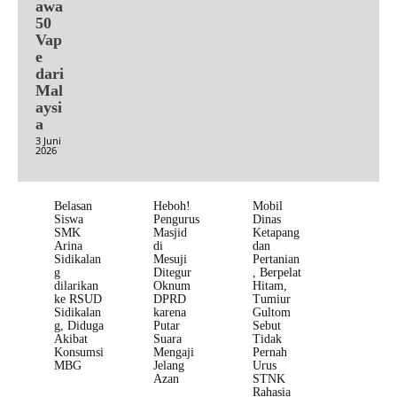
awa
50
Vap
e
dari
Mal
aysi
a
3 Juni
2026
Belasan
Heboh!
Mobil
Siswa
Pengurus
Dinas
SMK
Masjid
Ketapang
Arina
di
dan
Sidikalan
Mesuji
Pertanian
g
Ditegur
, Berpelat
dilarikan
Oknum
Hitam,
ke RSUD
DPRD
Tumiur
Sidikalan
karena
Gultom
g, Diduga
Putar
Sebut
Akibat
Suara
Tidak
Konsumsi
Mengaji
Pernah
MBG
Jelang
Urus
Azan
STNK
Rahasia