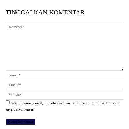
TINGGALKAN KOMENTAR
Komentar:
Na
Ema
Web
Simpan nama, email, dan situs web saya di browser ini untuk lain kali
saya berkomentar.