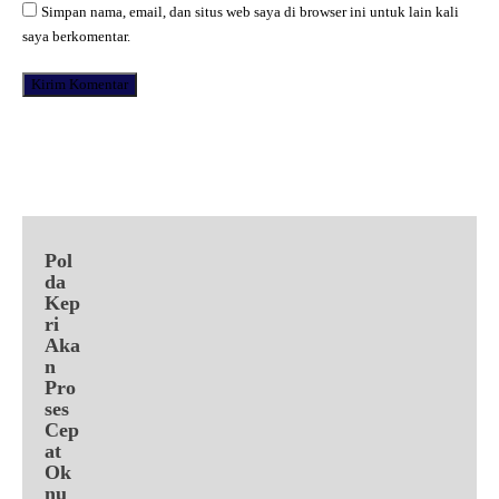
Simpan nama, email, dan situs web saya di browser ini untuk lain kali
saya berkomentar.
Facebook
X
Pinterest
WhatsApp
Pol
da
Kep
ri
Aka
n
Pro
ses
Cep
at
Ok
nu