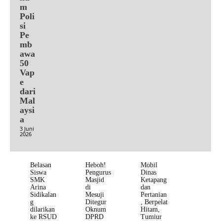
m
Poli
si
Pe
mb
awa
50
Vap
e
dari
Mal
aysi
a
3 Juni
2026
Belasan
Heboh!
Mobil
Siswa
Pengurus
Dinas
SMK
Masjid
Ketapang
Arina
di
dan
Sidikalan
Mesuji
Pertanian
g
Ditegur
, Berpelat
dilarikan
Oknum
Hitam,
ke RSUD
DPRD
Tumiur