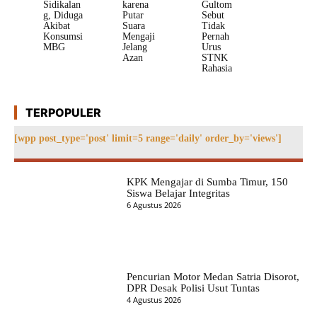
Sidikalan
karena
Gultom
g, Diduga
Putar
Sebut
Akibat
Suara
Tidak
Konsumsi
Mengaji
Pernah
MBG
Jelang
Urus
Azan
STNK
Rahasia
TERPOPULER
[wpp post_type='post' limit=5 range='daily' order_by='views']
KPK Mengajar di Sumba Timur, 150
Siswa Belajar Integritas
6 Agustus 2026
Pencurian Motor Medan Satria Disorot,
DPR Desak Polisi Usut Tuntas
4 Agustus 2026