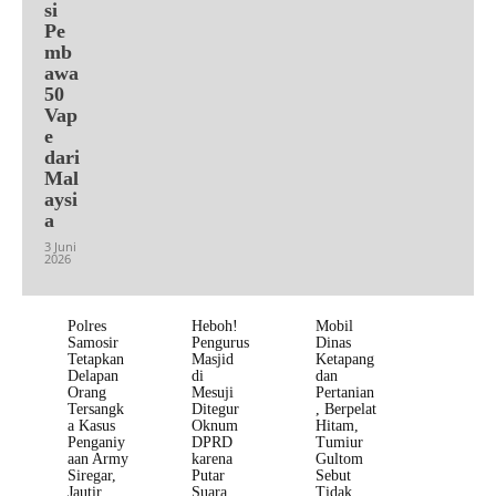
si
Pe
mb
awa
50
Vap
e
dari
Mal
aysi
a
3 Juni
2026
Polres
Heboh!
Mobil
Samosir
Pengurus
Dinas
Tetapkan
Masjid
Ketapang
Delapan
di
dan
Orang
Mesuji
Pertanian
Tersangk
Ditegur
, Berpelat
a Kasus
Oknum
Hitam,
Penganiy
DPRD
Tumiur
aan Army
karena
Gultom
Siregar,
Putar
Sebut
Jautir
Suara
Tidak