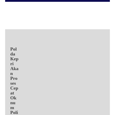
Facebook
X
Pinterest
WhatsApp
Pol
da
Kep
ri
Aka
n
Pro
ses
Cep
at
Ok
nu
m
Poli