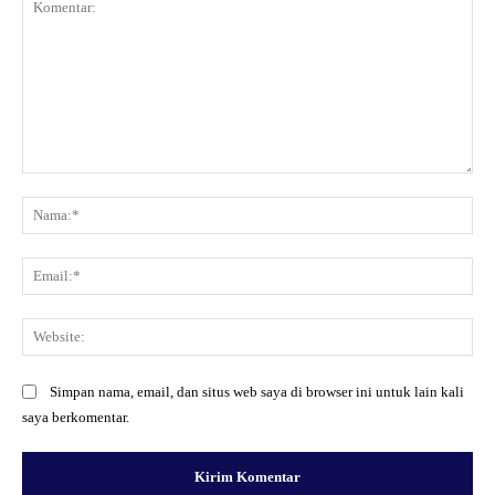
Komentar:
Na
Ema
Web
Simpan nama, email, dan situs web saya di browser ini untuk lain kali
saya berkomentar.