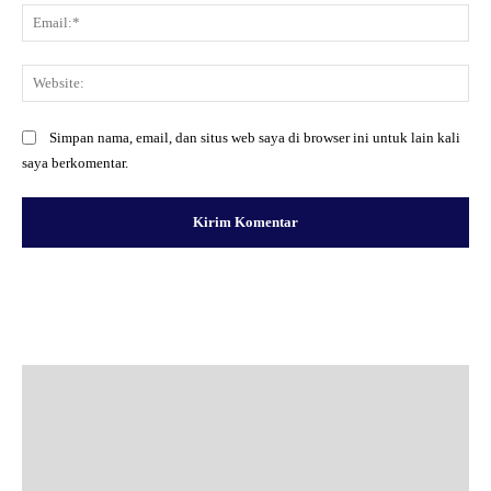
Ema
Web
Simpan nama, email, dan situs web saya di browser ini untuk lain kali
saya berkomentar.
Facebook
X
Pinterest
WhatsApp