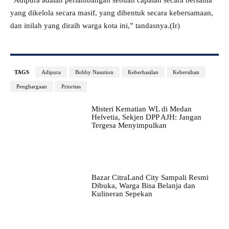
“Adipura adalah perlambangan sebuah capaian secara bersama
yang dikelola secara masif, yang dibentuk secara kebersamaan,
dan inilah yang diraih warga kota ini,” tandasnya.(Ir)
TAGS
Adipura
Bobby Nasution
Keberhasilan
Kebersihan
Penghargaan
Prioritas
Misteri Kematian WL di Medan
Helvetia, Sekjen DPP AJH: Jangan
Tergesa Menyimpulkan
Bazar CitraLand City Sampali Resmi
Dibuka, Warga Bisa Belanja dan
Kulineran Sepekan