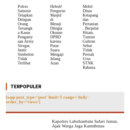
Polres
Heboh!
Mobil
Samosir
Pengurus
Dinas
Tetapkan
Masjid
Ketapang
Delapan
di
dan
Orang
Mesuji
Pertanian
Tersangk
Ditegur
, Berpelat
a Kasus
Oknum
Hitam,
Penganiy
DPRD
Tumiur
aan Army
karena
Gultom
Siregar,
Putar
Sebut
Jautir
Suara
Tidak
Simbolon
Mengaji
Pernah
Tidak
Jelang
Urus
Terlibat
Azan
STNK
Rahasia
TERPOPULER
[wpp post_type='post' limit=5 range='daily'
order_by='views']
Kapolres Labuhanbatu Safari Jumat,
Ajak Warga Jaga Kamtibmas