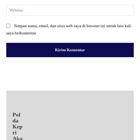
Web
Simpan nama, email, dan situs web saya di browser ini untuk lain kali
saya berkomentar.
Facebook
X
Pinterest
WhatsApp
Pol
da
Kep
ri
Aka