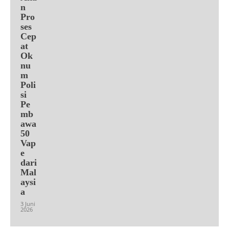
n
Pro
ses
Cep
at
Ok
nu
m
Poli
si
Pe
mb
awa
50
Vap
e
dari
Mal
aysi
a
3 Juni
2026