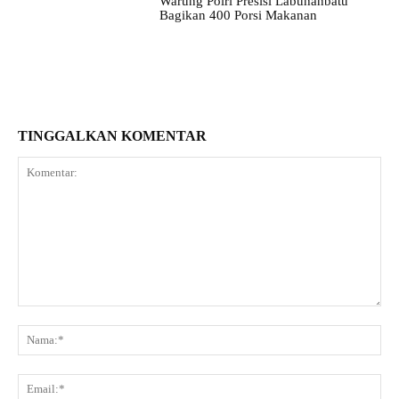
Warung Polri Presisi Labuhanbatu
Bagikan 400 Porsi Makanan
TINGGALKAN KOMENTAR
Komentar:
Na
Ema