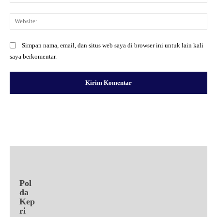
Web
Simpan nama, email, dan situs web saya di browser ini untuk lain kali
saya berkomentar.
Facebook
X
Pinterest
WhatsApp
Pol
da
Kep
ri