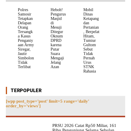
Polres
Heboh!
Mobil
Samosir
Pengurus
Dinas
Tetapkan
Masjid
Ketapang
Delapan
di
dan
Orang
Mesuji
Pertanian
Tersangk
Ditegur
, Berpelat
a Kasus
Oknum
Hitam,
Penganiy
DPRD
Tumiur
aan Army
karena
Gultom
Siregar,
Putar
Sebut
Jautir
Suara
Tidak
Simbolon
Mengaji
Pernah
Tidak
Jelang
Urus
Terlibat
Azan
STNK
Rahasia
TERPOPULER
[wpp post_type='post' limit=5 range='daily'
order_by='views']
PRSU 2026 Catat Rp50 Miliar, 161
Ribu Pengunjung Selama Sebulan