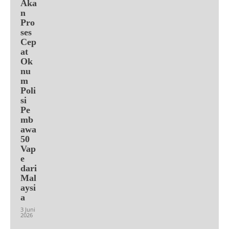
Aka
n
Pro
ses
Cep
at
Ok
nu
m
Poli
si
Pe
mb
awa
50
Vap
e
dari
Mal
aysi
a
3 Juni
2026