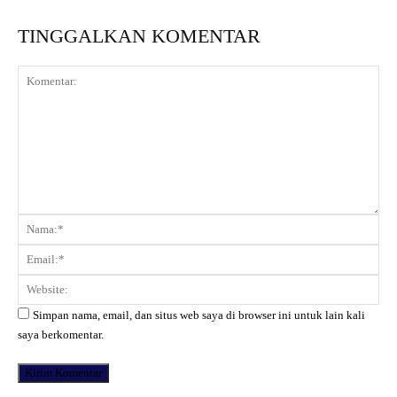
TINGGALKAN KOMENTAR
Komentar:
Na
Ema
Web
Simpan nama, email, dan situs web saya di browser ini untuk lain kali
saya berkomentar.