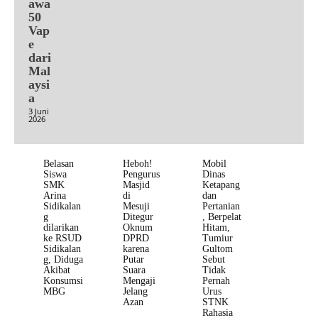
awa
50
Vap
e
dari
Mal
aysi
a
3 Juni
2026
Belasan
Heboh!
Mobil
Siswa
Pengurus
Dinas
SMK
Masjid
Ketapang
Arina
di
dan
Sidikalan
Mesuji
Pertanian
g
Ditegur
, Berpelat
dilarikan
Oknum
Hitam,
ke RSUD
DPRD
Tumiur
Sidikalan
karena
Gultom
g, Diduga
Putar
Sebut
Akibat
Suara
Tidak
Konsumsi
Mengaji
Pernah
MBG
Jelang
Urus
Azan
STNK
Rahasia