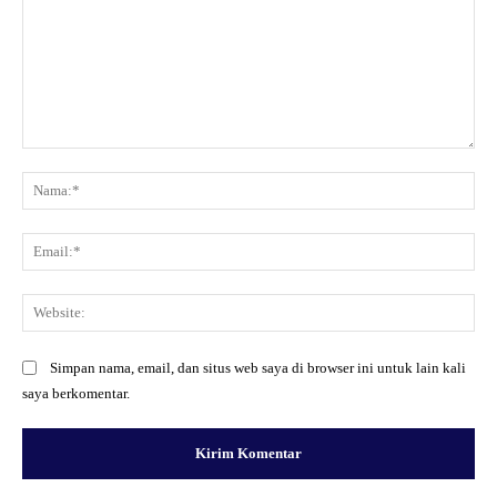
Komentar:
Na
Ema
Web
Simpan nama, email, dan situs web saya di browser ini untuk lain kali
saya berkomentar.