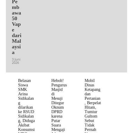
Pe
mb
awa
50
Vap
e
dari
Mal
aysi
a
3 Juni
2026
Belasan
Heboh!
Mobil
Siswa
Pengurus
Dinas
SMK
Masjid
Ketapang
Arina
di
dan
Sidikalan
Mesuji
Pertanian
g
Ditegur
, Berpelat
dilarikan
Oknum
Hitam,
ke RSUD
DPRD
Tumiur
Sidikalan
karena
Gultom
g, Diduga
Putar
Sebut
Akibat
Suara
Tidak
Konsumsi
Mengaji
Pernah