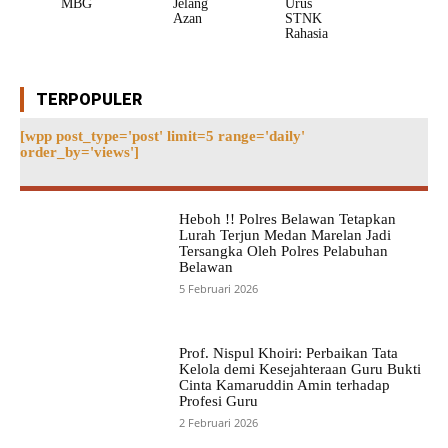
MBG
Jelang
Urus
Azan
STNK
Rahasia
TERPOPULER
[wpp post_type='post' limit=5 range='daily'
order_by='views']
Heboh !! Polres Belawan Tetapkan
Lurah Terjun Medan Marelan Jadi
Tersangka Oleh Polres Pelabuhan
Belawan
5 Februari 2026
Prof. Nispul Khoiri: Perbaikan Tata
Kelola demi Kesejahteraan Guru Bukti
Cinta Kamaruddin Amin terhadap
Profesi Guru
2 Februari 2026