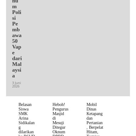
nu
m
Poli
si
Pe
mb
awa
50
Vap
e
dari
Mal
aysi
a
3 Juni
2026
Belasan
Heboh!
Mobil
Siswa
Pengurus
Dinas
SMK
Masjid
Ketapang
Arina
di
dan
Sidikalan
Mesuji
Pertanian
g
Ditegur
, Berpelat
dilarikan
Oknum
Hitam,