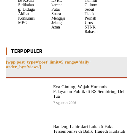
ke RSUD
DPRD
Tumiur
Sidikalan
karena
Gultom
g, Diduga
Putar
Sebut
Akibat
Suara
Tidak
Konsumsi
Mengaji
Pernah
MBG
Jelang
Urus
Azan
STNK
Rahasia
TERPOPULER
[wpp post_type='post' limit=5 range='daily'
order_by='views']
Eva Ginting, Wajah Humanis
Pelayanan Publik di RS Sembiring Deli
Tua
7 Agustus 2026
Banteng Lahir dari Luka: 5 Fakta
Tersembunyi di Balik Tragedi Kudatuli