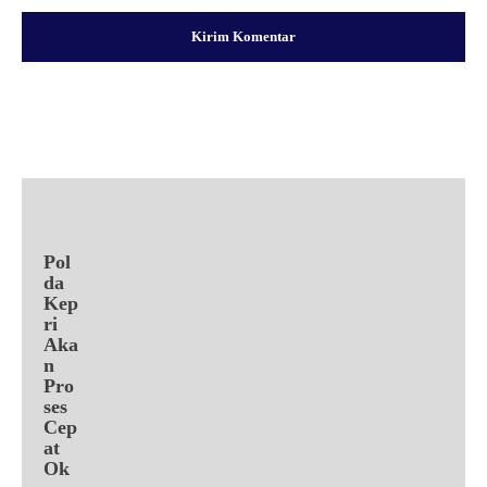
Facebook
X
Pinterest
WhatsApp
Pol
da
Kep
ri
Aka
n
Pro
ses
Cep
at
Ok