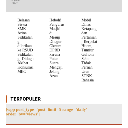
2026
Belasan
Heboh!
Mobil
Siswa
Pengurus
Dinas
SMK
Masjid
Ketapang
Arina
di
dan
Sidikalan
Mesuji
Pertanian
g
Ditegur
, Berpelat
dilarikan
Oknum
Hitam,
ke RSUD
DPRD
Tumiur
Sidikalan
karena
Gultom
g, Diduga
Putar
Sebut
Akibat
Suara
Tidak
Konsumsi
Mengaji
Pernah
MBG
Jelang
Urus
Azan
STNK
Rahasia
TERPOPULER
[wpp post_type='post' limit=5 range='daily'
order_by='views']