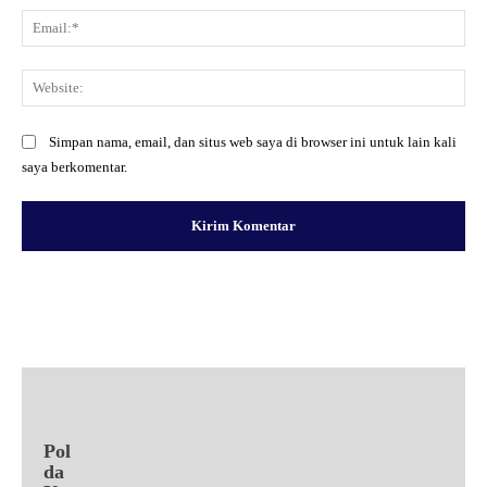
Ema
Web
Simpan nama, email, dan situs web saya di browser ini untuk lain kali
saya berkomentar.
Facebook
X
Pinterest
WhatsApp
Pol
da