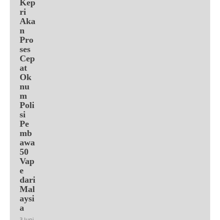
Kep
ri
Aka
n
Pro
ses
Cep
at
Ok
nu
m
Poli
si
Pe
mb
awa
50
Vap
e
dari
Mal
aysi
a
3 Juni