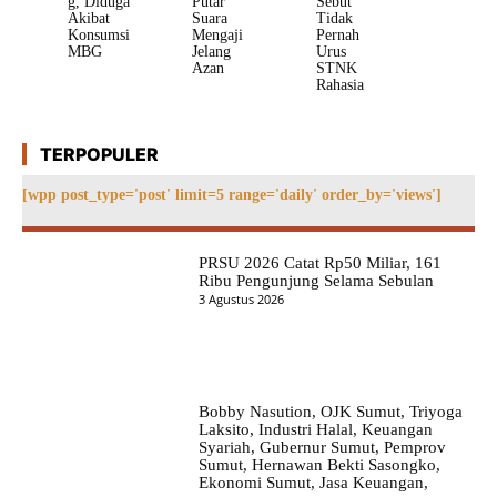
g, Diduga
Putar
Sebut
Akibat
Suara
Tidak
Konsumsi
Mengaji
Pernah
MBG
Jelang
Urus
Azan
STNK
Rahasia
TERPOPULER
[wpp post_type='post' limit=5 range='daily' order_by='views']
PRSU 2026 Catat Rp50 Miliar, 161
Ribu Pengunjung Selama Sebulan
3 Agustus 2026
Bobby Nasution, OJK Sumut, Triyoga
Laksito, Industri Halal, Keuangan
Syariah, Gubernur Sumut, Pemprov
Sumut, Hernawan Bekti Sasongko,
Ekonomi Sumut, Jasa Keuangan,