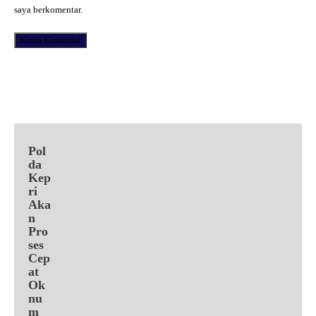
saya berkomentar.
Facebook
X
Pinterest
WhatsApp
Pol
da
Kep
ri
Aka
n
Pro
ses
Cep
at
Ok
nu
m