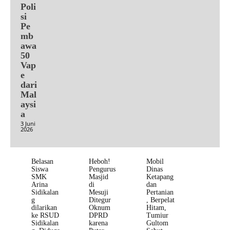
Poli
si
Pe
mb
awa
50
Vap
e
dari
Mal
aysi
a
3 Juni
2026
Belasan
Heboh!
Mobil
Siswa
Pengurus
Dinas
SMK
Masjid
Ketapang
Arina
di
dan
Sidikalan
Mesuji
Pertanian
g
Ditegur
, Berpelat
dilarikan
Oknum
Hitam,
ke RSUD
DPRD
Tumiur
Sidikalan
karena
Gultom