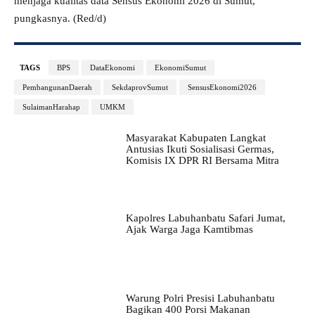
menjaga kualitas data Sensus Ekonomi 2026 di Sumut,”
pungkasnya. (Red/d)
TAGS
BPS
DataEkonomi
EkonomiSumut
PembangunanDaerah
SekdaprovSumut
SensusEkonomi2026
SulaimanHarahap
UMKM
Masyarakat Kabupaten Langkat
Antusias Ikuti Sosialisasi Germas,
Komisis IX DPR RI Bersama Mitra
Kapolres Labuhanbatu Safari Jumat,
Ajak Warga Jaga Kamtibmas
Warung Polri Presisi Labuhanbatu
Bagikan 400 Porsi Makanan