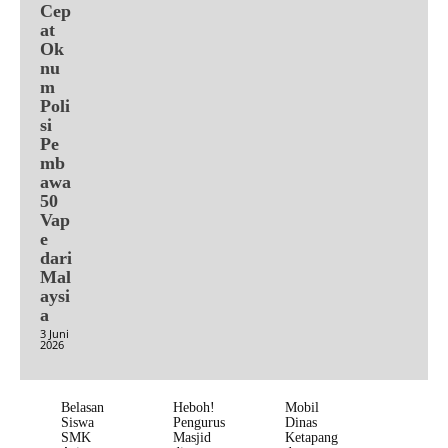
Cep
at
Ok
nu
m
Poli
si
Pe
mb
awa
50
Vap
e
dari
Mal
aysi
a
3 Juni
2026
Belasan
Heboh!
Mobil
Siswa
Pengurus
Dinas
SMK
Masjid
Ketapang