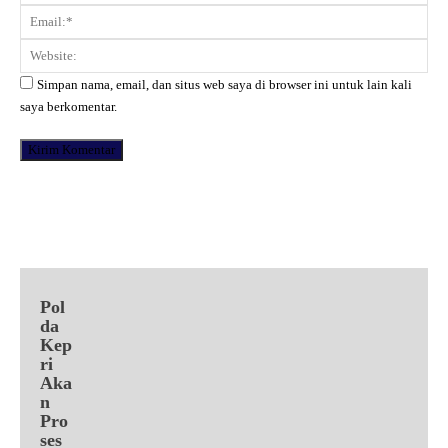
Ema
Web
Simpan nama, email, dan situs web saya di browser ini untuk lain kali
saya berkomentar.
Facebook
X
Pinterest
WhatsApp
Pol
da
Kep
ri
Aka
n
Pro
ses