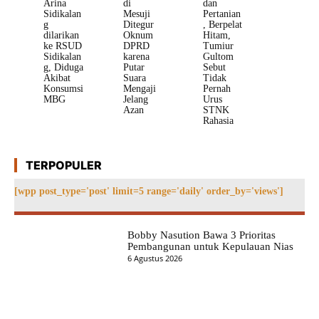
Arina
di
dan
Sidikalan
Mesuji
Pertanian
g
Ditegur
, Berpelat
dilarikan
Oknum
Hitam,
ke RSUD
DPRD
Tumiur
Sidikalan
karena
Gultom
g, Diduga
Putar
Sebut
Akibat
Suara
Tidak
Konsumsi
Mengaji
Pernah
MBG
Jelang
Urus
Azan
STNK
Rahasia
TERPOPULER
[wpp post_type='post' limit=5 range='daily' order_by='views']
Bobby Nasution Bawa 3 Prioritas
Pembangunan untuk Kepulauan Nias
6 Agustus 2026