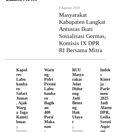
8 Agustus 2026
Masyarakat
Kabupaten Langkat
Antusias Ikuti
Sosialisasi Germas,
Komisis IX DPR
RI Bersama Mitra
Kapol
Waru
RUU
Indek
res
ng
Masya
s
Labu
Polri
rakat
Kiner
hanba
Presisi
Adat
ja
tu
Labu
Didor
Parle
Safari
hanba
ong
men
Jumat
tu
Jadi
2025
, Ajak
Bagik
Bente
Jadi
Warg
an
ng
Alarm
a Jaga
400
Hak
DPR,
Kamti
Porsi
Ulaya
Ledia
bmas
Maka
t
Soroti
nan
Aspir
8
8
Agustus
Agustus
asi
8