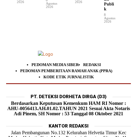
2026
2026
Agustus
Publi
2026
k
8
Agustus
2026
PEDOMAN MEDIA SIBER
REDAKSI
PEDOMAN PEMBERITAAN RAMAH ANAK (PPRA)
KODE ETIK JURNALISTIK
PT. DETEKSI DORHETA DIRGA (D3)
Berdasarkan Keputusan Kemenkum HAM RI Nomor :
AHU-0056413.AH.01.02.TAHUN 2021 Sesuai Akta Notaris
Adi Pinem, SH Nomor : 53 Tanggal 08 Oktober 2021
KANTOR REDAKSI
Jalan Pembangunan No.132 Kelurahan Helvetia Timur Kec