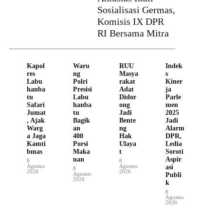
Sosialisasi Germas,
Komisis IX DPR
RI Bersama Mitra
Kapol
Waru
RUU
Indek
res
ng
Masya
s
Labu
Polri
rakat
Kiner
hanba
Presisi
Adat
ja
tu
Labu
Didor
Parle
Safari
hanba
ong
men
Jumat
tu
Jadi
2025
, Ajak
Bagik
Bente
Jadi
Warg
an
ng
Alarm
a Jaga
400
Hak
DPR,
Kamti
Porsi
Ulaya
Ledia
bmas
Maka
t
Soroti
nan
Aspir
8
8
Agustus
Agustus
asi
8
2026
2026
Agustus
Publi
2026
k
8
Agustus
2026