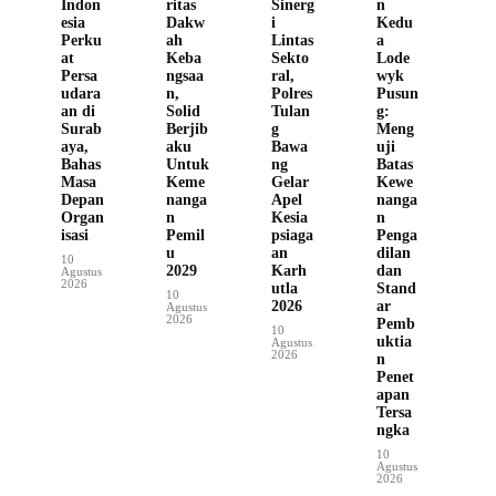
Indon
ritas
Sinerg
n
esia
Dakw
i
Kedu
Perku
ah
Lintas
a
at
Keba
Sekto
Lode
Persa
ngsaa
ral,
wyk
udara
n,
Polres
Pusun
an di
Solid
Tulan
g:
Surab
Berjib
g
Meng
aya,
aku
Bawa
uji
Bahas
Untuk
ng
Batas
Masa
Keme
Gelar
Kewe
Depan
nanga
Apel
nanga
Organ
n
Kesia
n
isasi
Pemil
psiaga
Penga
u
an
dilan
10
2029
Karh
dan
Agustus
2026
utla
Stand
10
2026
ar
Agustus
2026
Pemb
10
uktia
Agustus
2026
n
Penet
apan
Tersa
ngka
10
Agustus
2026