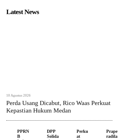
Latest News
10 Agustus 2026
Perda Usang Dicabut, Rico Waas Perkuat
Kepastian Hukum Medan
PPRN
DPP
Perku
Prape
B
Solida
at
radila