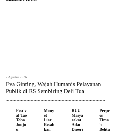
7 Agustus 2026
Eva Ginting, Wajah Humanis Pelayanan
Publik di RS Sembiring Deli Tua
Festiv
Mony
RUU
Perpr
al Tao
et
Masya
es
Toba
Liar
rakat
Tima
Joujo
Resah
Adat
h
u
kan
Diperj
Belitu