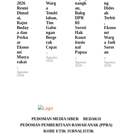
2026
Warg
uangk
ng
Resmi
a
an,
Dides
Dimul
Tembi
Baleg
ak
ai,
lahan,
DPR
Terbit
Rajut
Tim
RI
,
Buday
Gabu
Soroti
Ekono
a dan
ngan
Hak
mi
Perku
Berge
Konst
Warg
at
rak
itusio
a Jadi
Ekono
Cepat
nal
Sorot
mi
Papua
an
7
Masya
Agustus
7
7
2026
rakat
Agustus
Agustus
2026
2026
7
Agustus
2026
PEDOMAN MEDIA SIBER
REDAKSI
PEDOMAN PEMBERITAAN RAMAH ANAK (PPRA)
KODE ETIK JURNALISTIK