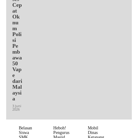
Cep
at
Ok
nu
m
Poli
si
Pe
mb
awa
50
Vap
e
dari
Mal
aysi
a
3 Juni
2026
Belasan
Heboh!
Mobil
Siswa
Pengurus
Dinas
SMK
Masjid
Ketapang