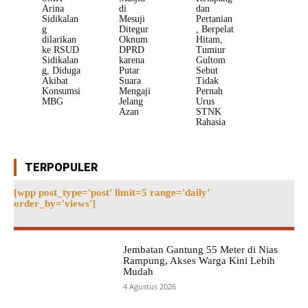
Arina
di
dan
Sidikalan
Mesuji
Pertanian
g
Ditegur
, Berpelat
dilarikan
Oknum
Hitam,
ke RSUD
DPRD
Tumiur
Sidikalan
karena
Gultom
g, Diduga
Putar
Sebut
Akibat
Suara
Tidak
Konsumsi
Mengaji
Pernah
MBG
Jelang
Urus
Azan
STNK
Rahasia
TERPOPULER
[wpp post_type='post' limit=5 range='daily'
order_by='views']
Jembatan Gantung 55 Meter di Nias
Rampung, Akses Warga Kini Lebih
Mudah
4 Agustus 2026