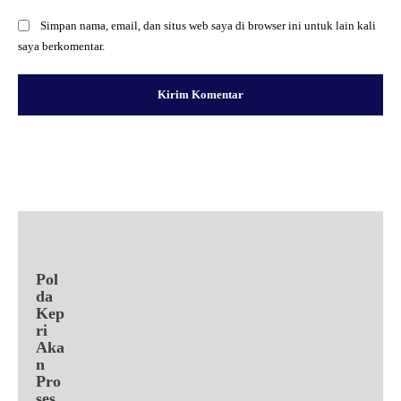
Simpan nama, email, dan situs web saya di browser ini untuk lain kali
saya berkomentar.
Facebook
X
Pinterest
WhatsApp
Pol
da
Kep
ri
Aka
n
Pro
ses