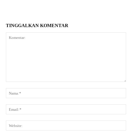
TINGGALKAN KOMENTAR
Komentar:
Na
Ema
Web