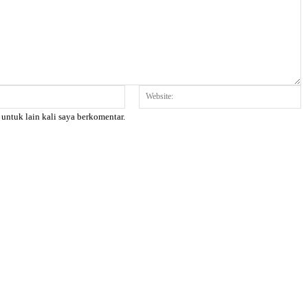
Email:*
W
 untuk lain kali saya berkomentar.
X
Pinterest
WhatsApp