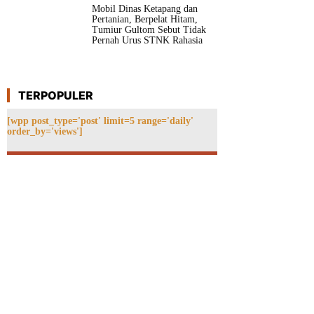
Mobil Dinas Ketapang dan
Pertanian, Berpelat Hitam,
Tumiur Gultom Sebut Tidak
Pernah Urus STNK Rahasia
TERPOPULER
[wpp post_type='post' limit=5 range='daily'
order_by='views']