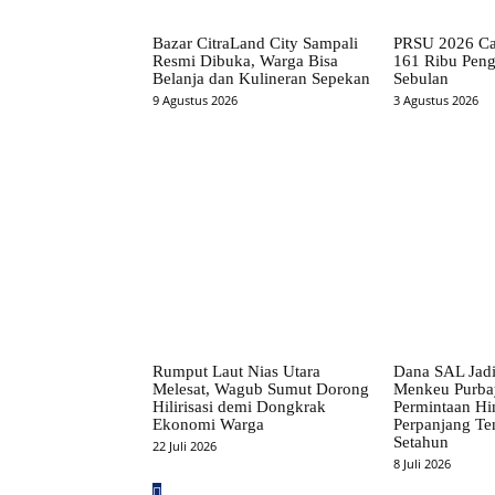
Bazar CitraLand City Sampali
PRSU 2026 Cat
Resmi Dibuka, Warga Bisa
161 Ribu Pen
Belanja dan Kulineran Sepekan
Sebulan
9 Agustus 2026
3 Agustus 2026
Rumput Laut Nias Utara
Dana SAL Jadi
Melesat, Wagub Sumut Dorong
Menkeu Purba
Hilirisasi demi Dongkrak
Permintaan H
Ekonomi Warga
Perpanjang Te
Setahun
22 Juli 2026
8 Juli 2026