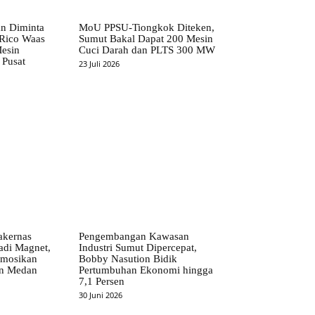
n Diminta
MoU PPSU-Tiongkok Diteken,
 Rico Waas
Sumut Bakal Dapat 200 Mesin
Mesin
Cuci Darah dan PLTS 300 MW
 Pusat
23 Juli 2026
kernas
Pengembangan Kawasan
adi Magnet,
Industri Sumut Dipercepat,
omosikan
Bobby Nasution Bidik
an Medan
Pertumbuhan Ekonomi hingga
7,1 Persen
30 Juni 2026