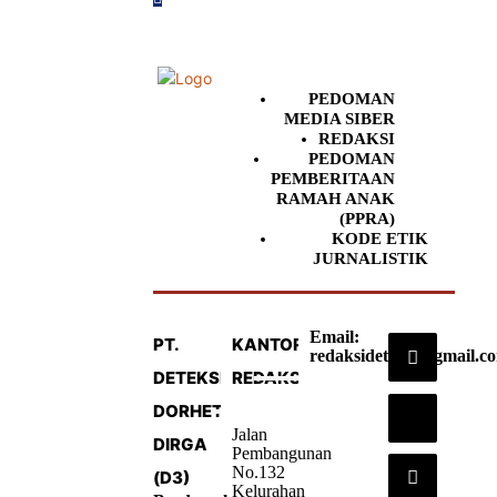
PEDOMAN
MEDIA SIBER
REDAKSI
PEDOMAN
PEMBERITAAN
RAMAH ANAK
(PPRA)
KODE ETIK
JURNALISTIK
Email:
PT.
KANTOR
redaksideteksi@gmail.c
DETEKSI
REDAKSI
DORHETA
Jalan
DIRGA
Pembangunan
No.132
(D3)
Kelurahan