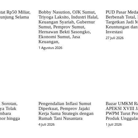
at Rp50 Miliar,
Bobby Nasution, OJK Sumut,
PUD Pasar Meda
gunjung Selama
Triyoga Laksito, Industri Halal,
Berbenah Total,
Keuangan Syariah, Gubernur
Targetkan Jadi 
Sumut, Pemprov Sumut,
Keuntungan dan
Hernawan Bekti Sasongko,
Investasi
Ekonomi Sumut, Jasa
27 Juli 2026
Keuangan,
1 Agustus 2026
 Sorotan,
Pengendalian Inflasi Sumut
Bazar UMKM Ra
ya Tolak
Diperkuat, Pemprov Jajaki
APEKSI XVIII J
imbara
Kerja Sama Strategis dengan
PWPM Turut Pr
nor hingga
Rumah Tani Nusantara
Produk Unggul
4 Juli 2026
1 Juli 2026