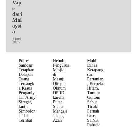
Vap
e
dari
Mal
aysi
a
3 Juni
2026
Polres
Heboh!
Mobil
Samosir
Pengurus
Dinas
Tetapkan
Masjid
Ketapang
Delapan
di
dan
Orang
Mesuji
Pertanian
Tersangk
Ditegur
, Berpelat
a Kasus
Oknum
Hitam,
Penganiy
DPRD
Tumiur
aan Army
karena
Gultom
Siregar,
Putar
Sebut
Jautir
Suara
Tidak
Simbolon
Mengaji
Pernah
Tidak
Jelang
Urus
Terlibat
Azan
STNK
Rahasia