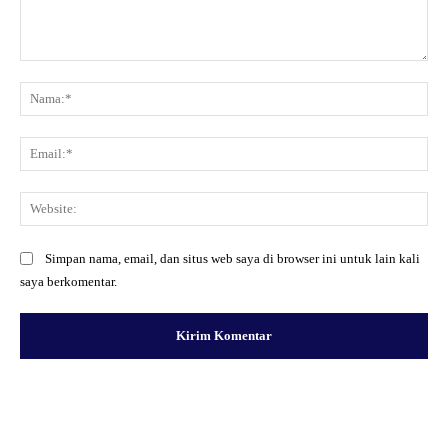
Komentar:
Na
Ema
Web
Simpan nama, email, dan situs web saya di browser ini untuk lain kali
saya berkomentar.
Facebook
X
Pinterest
WhatsApp