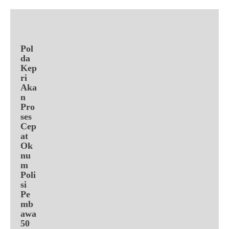
Pol
da
Kep
ri
Aka
n
Pro
ses
Cep
at
Ok
nu
m
Poli
si
Pe
mb
awa
50