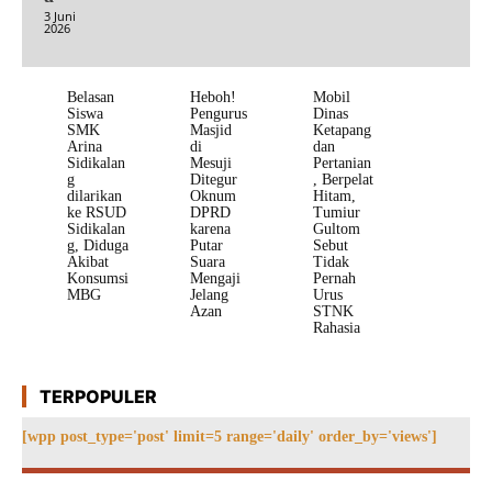
3 Juni
2026
Belasan
Heboh!
Mobil
Siswa
Pengurus
Dinas
SMK
Masjid
Ketapang
Arina
di
dan
Sidikalan
Mesuji
Pertanian
g
Ditegur
, Berpelat
dilarikan
Oknum
Hitam,
ke RSUD
DPRD
Tumiur
Sidikalan
karena
Gultom
g, Diduga
Putar
Sebut
Akibat
Suara
Tidak
Konsumsi
Mengaji
Pernah
MBG
Jelang
Urus
Azan
STNK
Rahasia
TERPOPULER
[wpp post_type='post' limit=5 range='daily' order_by='views']