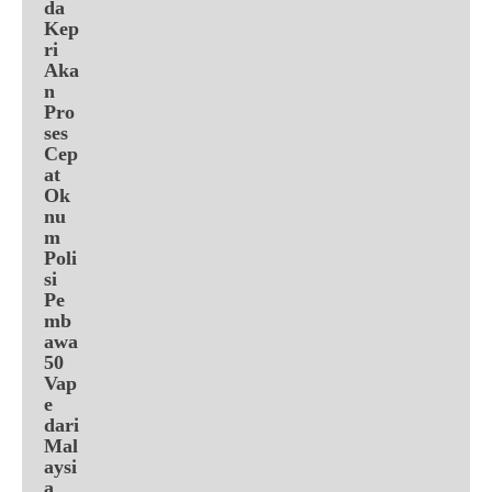
da
Kep
ri
Aka
n
Pro
ses
Cep
at
Ok
nu
m
Poli
si
Pe
mb
awa
50
Vap
e
dari
Mal
aysi
a