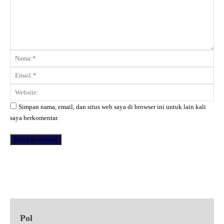
Komentar:
Na
Ema
Web
Simpan nama, email, dan situs web saya di browser ini untuk lain kali
saya berkomentar.
Facebook
X
Pinterest
WhatsApp
Pol