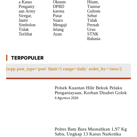
a Kasus
Oknum
Hitam,
Penganiy
DPRD
Tumiur
aan Army
karena
Gultom
Siregar,
Putar
Sebut
Jautir
Suara
Tidak
Simbolon
Mengaji
Pernah
Tidak
Jelang
Urus
Terlibat
Azan
STNK
Rahasia
TERPOPULER
[wpp post_type='post' limit=5 range='daily' order_by='views']
Polsek Kuantan Hilir Bekuk Pelaku
Penganiayaan, Korban Disabet Golok
6 Agustus 2026
Polres Batu Bara Musnahkan 1,97 Kg
Sabu, Ungkap 13 Kasus Narkotika