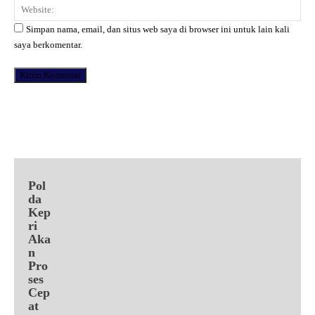
Web
Simpan nama, email, dan situs web saya di browser ini untuk lain kali
saya berkomentar.
Facebook
X
Pinterest
WhatsApp
Pol
da
Kep
ri
Aka
n
Pro
ses
Cep
at