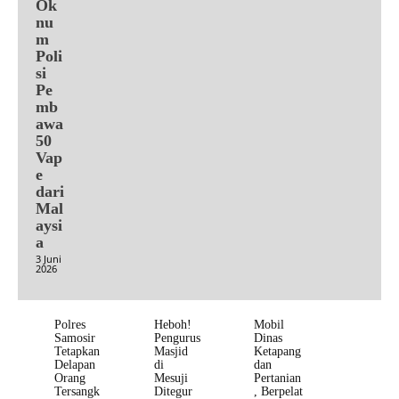
Ok
nu
m
Poli
si
Pe
mb
awa
50
Vap
e
dari
Mal
aysi
a
3 Juni
2026
Polres
Heboh!
Mobil
Samosir
Pengurus
Dinas
Tetapkan
Masjid
Ketapang
Delapan
di
dan
Orang
Mesuji
Pertanian
Tersangk
Ditegur
, Berpelat