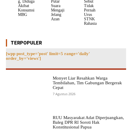
g, Diduga
Putar
Sebut
Akibat
Suara
Tidak
Konsumsi
Mengaji
Pernah
MBG
Jelang
Urus
Azan
STNK
Rahasia
TERPOPULER
[wpp post_type='post' limit=5 range='daily'
order_by='views']
Monyet Liar Resahkan Warga
Tembilahan, Tim Gabungan Bergerak
Cepat
7 Agustus 2026
RUU Masyarakat Adat Diperjuangkan,
Baleg DPR RI Soroti Hak
Konstitusional Papua