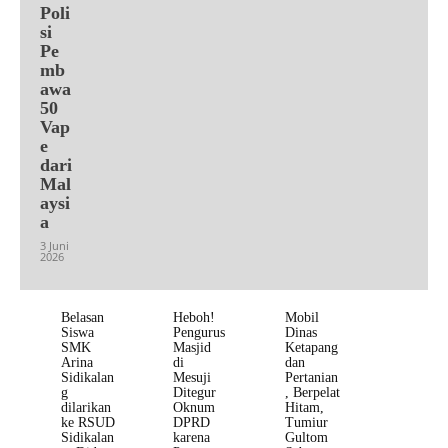
Poli
si
Pe
mb
awa
50
Vap
e
dari
Mal
aysi
a
3 Juni
2026
Belasan
Heboh!
Mobil
Siswa
Pengurus
Dinas
SMK
Masjid
Ketapang
Arina
di
dan
Sidikalan
Mesuji
Pertanian
g
Ditegur
, Berpelat
dilarikan
Oknum
Hitam,
ke RSUD
DPRD
Tumiur
Sidikalan
karena
Gultom