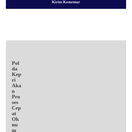
Facebook
X
Pinterest
WhatsApp
Pol
da
Kep
ri
Aka
n
Pro
ses
Cep
at
Ok
nu
m