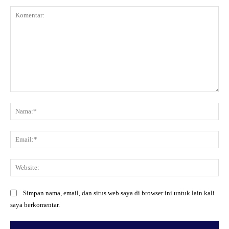
Komentar:
Na
Ema
Web
Simpan nama, email, dan situs web saya di browser ini untuk lain kali
saya berkomentar.